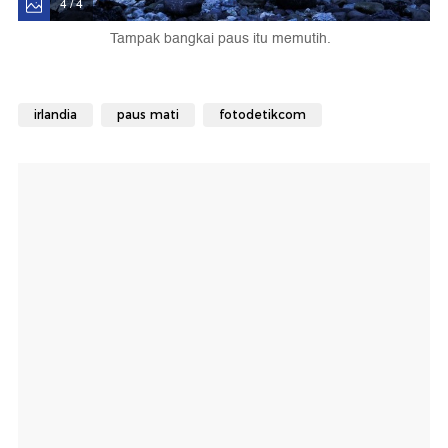
4 / 4
Tampak bangkai paus itu memutih.
irlandia
paus mati
fotodetikcom