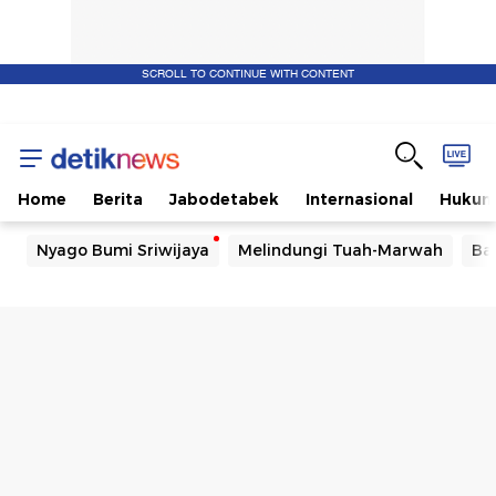
SCROLL TO CONTINUE WITH CONTENT
Home
Berita
Jabodetabek
Internasional
Huku
Nyago Bumi Sriwijaya
Melindungi Tuah-Marwah
Ba