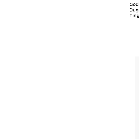
God
Duga
Tin