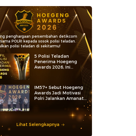
ang penghargaan persembahan detikcom
rsama POLRI kepada sosok polisi teladan.
lkan polisi teladan di sekitarmu!
5 Polisi Teladan
Penerima Hoegeng
Awards 2026, Ini
Kategori dan Kiprahnya
IM57+ Sebut Hoegeng
Awards Jadi Motivasi
Polri Jalankan Amanat
Konstitusi
Lihat Selengkapnya