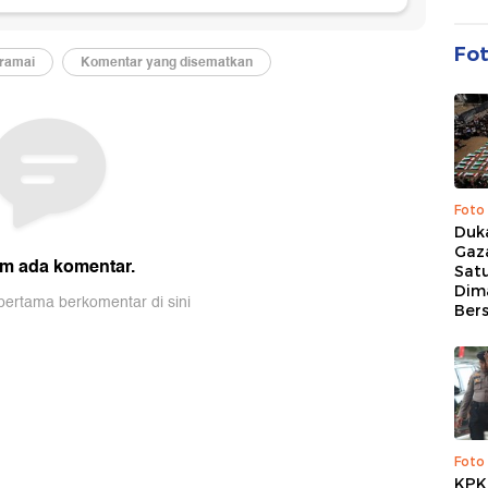
Fo
Foto
Duk
Gaz
Sat
Dim
Ber
Foto
KPK 