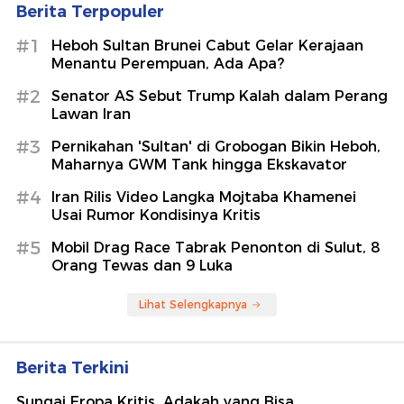
Berita Terpopuler
#1
Heboh Sultan Brunei Cabut Gelar Kerajaan
Menantu Perempuan, Ada Apa?
#2
Senator AS Sebut Trump Kalah dalam Perang
Lawan Iran
#3
Pernikahan 'Sultan' di Grobogan Bikin Heboh,
Maharnya GWM Tank hingga Ekskavator
#4
Iran Rilis Video Langka Mojtaba Khamenei
Usai Rumor Kondisinya Kritis
#5
Mobil Drag Race Tabrak Penonton di Sulut, 8
Orang Tewas dan 9 Luka
Lihat Selengkapnya
Berita Terkini
Sungai Eropa Kritis, Adakah yang Bisa