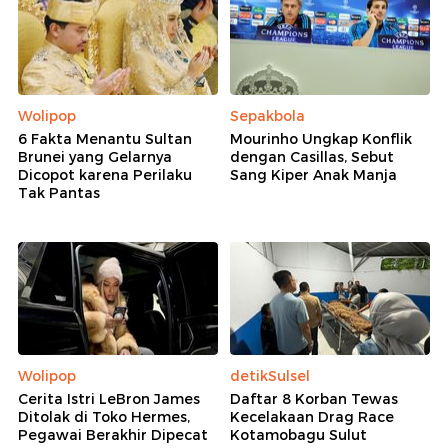
Wolipop
Sepakbola
6 Fakta Menantu Sultan
Mourinho Ungkap Konflik
Brunei yang Gelarnya
dengan Casillas, Sebut
Dicopot karena Perilaku
Sang Kiper Anak Manja
Tak Pantas
Wolipop
detikSulsel
Cerita Istri LeBron James
Daftar 8 Korban Tewas
Ditolak di Toko Hermes,
Kecelakaan Drag Race
Pegawai Berakhir Dipecat
Kotamobagu Sulut