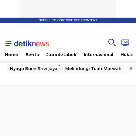
SCROLL TO CONTINUE WITH CONTENT
Home
Berita
Jabodetabek
Internasional
Huku
Nyago Bumi Sriwijaya
Melindungi Tuah-Marwah
Ba