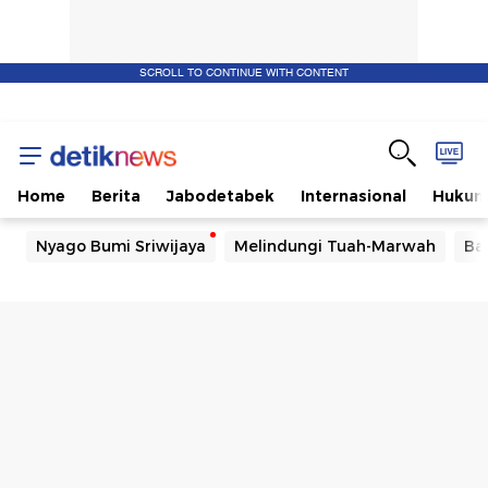
SCROLL TO CONTINUE WITH CONTENT
Home
Berita
Jabodetabek
Internasional
Huku
Nyago Bumi Sriwijaya
Melindungi Tuah-Marwah
Ba