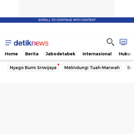
SCROLL TO CONTINUE WITH CONTENT
Home
Berita
Jabodetabek
Internasional
Huku
Nyago Bumi Sriwijaya
Melindungi Tuah-Marwah
Ba