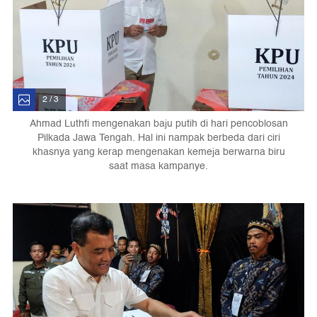
2 / 3
Ahmad Luthfi mengenakan baju putih di hari pencoblosan
Pilkada Jawa Tengah. Hal ini nampak berbeda dari ciri
khasnya yang kerap mengenakan kemeja berwarna biru
saat masa kampanye.