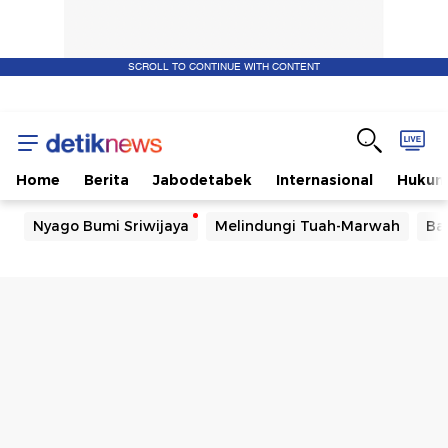
SCROLL TO CONTINUE WITH CONTENT
Home
Berita
Jabodetabek
Internasional
Huku
Nyago Bumi Sriwijaya
Melindungi Tuah-Marwah
Ba