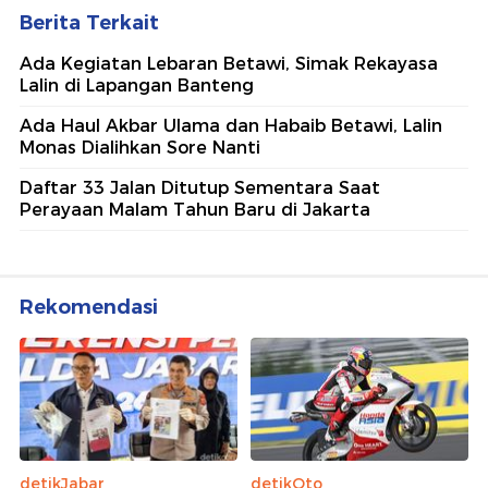
Ajang penghargaan persembahan detikcom bersama POLRI
kepada sosok polisi teladan. Usulkan polisi teladan di
sekitarmu!
5 Polisi Teladan Penerima
Hoegeng Awards 2026, Ini
Kategori dan Kiprahnya
IM57+ Sebut Hoegeng Awards
Jadi Motivasi Polri Jalankan
Amanat Konstitusi
Lihat Selengkapnya
Berita Terkait
Ada Kegiatan Lebaran Betawi, Simak Rekayasa
Lalin di Lapangan Banteng