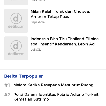
Deposit Judol Saat Piala Dunia
Tembus Rp 1,02 Triliun!
detikFinance
Nikita Willy Selalu Dengarkan
Celotehan Issa Demi Bangun Ikatan
Emosional
detikHot
Kobaran Api Membakar Kawasan
TNBTS, Luas Kebakaran Capai 176
Hektare
detikTravel
Milan Kalah Telak dari Chelsea,
Amorim Tetap Puas