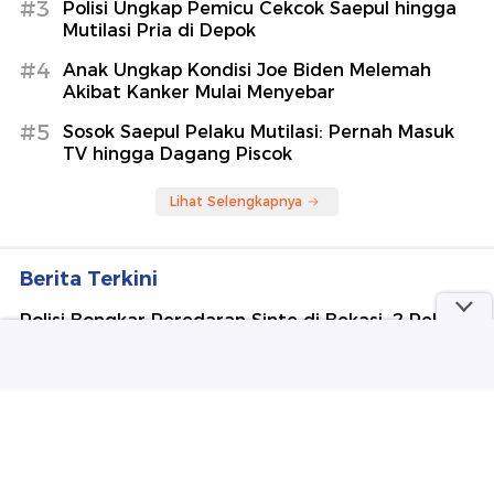
Sepakbola
Indonesia Bisa Tiru Thailand-Filipina
soal Insentif Kendaraan, Lebih Adil
detikOto
Berita Terpopuler
#1
Malam Ketika Pesepeda Menuntut Ruang
#2
Polisi Dalami Identitas Febrio Adiono Terkait
Kematian Sutrimo
#3
Polisi Ungkap Pemicu Cekcok Saepul hingga
Mutilasi Pria di Depok
#4
Anak Ungkap Kondisi Joe Biden Melemah
Akibat Kanker Mulai Menyebar