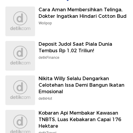
Sepakbola
detikJateng
Federasi Argentina Maunya
Brutalnya Taufik-Didit
Scaloni Bertahan, tapi...
Habisi Bos Konter
Ambarawa Pakai Palu
Selengkapnya
Berita detikcom Lainnya
Cara Aman Membersihkan Telinga,
Dokter Ingatkan Hindari Cotton Bud
Wolipop