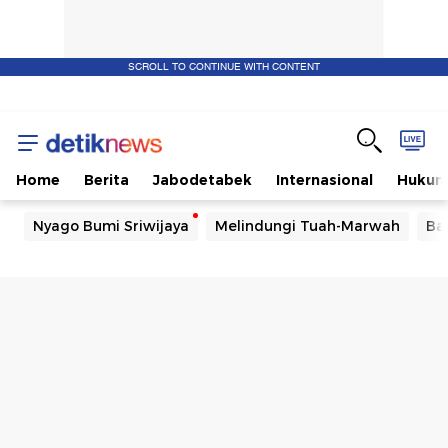
SCROLL TO CONTINUE WITH CONTENT
Home
Berita
Jabodetabek
Internasional
Huku
Nyago Bumi Sriwijaya
Melindungi Tuah-Marwah
Ba