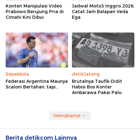
Ada Haul Akbar Ulama dan Habaib Betawi, Lalin
Monas Dialihkan Sore Nanti
Daftar 33 Jalan Ditutup Sementara Saat
Perayaan Malam Tahun Baru di Jakarta
Rekomendasi
detikJabar
detikOto
Konten Manipulasi Video
Jadwal Moto3 Inggris 2026,
Prabowo Berujung Pria di
Catat Jam Balapan Veda
Cimahi Kini Dibui
Ega