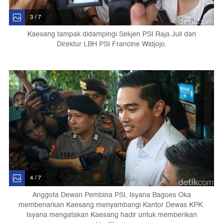
3 / 7
Kaesang tampak didampingi Sekjen PSI Raja Juli dan
Direktur LBH PSI Francine Widjojo.
4 / 7
Anggota Dewan Pembina PSI, Isyana Bagoes Oka
membenarkan Kaesang menyambangi Kantor Dewas KPK.
Isyana mengatakan Kaesang hadir untuk memberikan