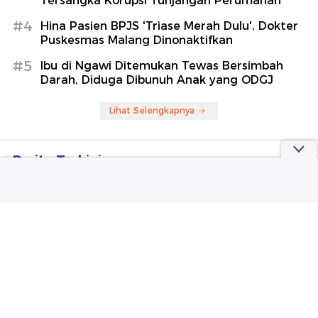
Tersangka Korupsi Tunjangan Perumahan
#4
Hina Pasien BPJS 'Triase Merah Dulu', Dokter
Puskesmas Malang Dinonaktifkan
#5
Ibu di Ngawi Ditemukan Tewas Bersimbah
Darah, Diduga Dibunuh Anak yang ODGJ
Lihat Selengkapnya
Berita Terkini
Trump dan Netanyahu Pisah Jalan soal Gaza?
Ibu di Ngawi Ditemukan Tewas Bersimbah Darah,
Diduga Dibunuh Anak yang ODGJ
Gempa M 3,4 Terjadi di Kota Bogor
Eks Ketua DPRD Ponorogo Ditetapkan Jadi
Tersangka Korupsi Tunjangan Perumahan