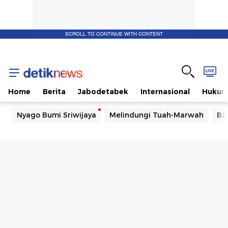
SCROLL TO CONTINUE WITH CONTENT
Home
Berita
Jabodetabek
Internasional
Huku
Nyago Bumi Sriwijaya
Melindungi Tuah-Marwah
Ba