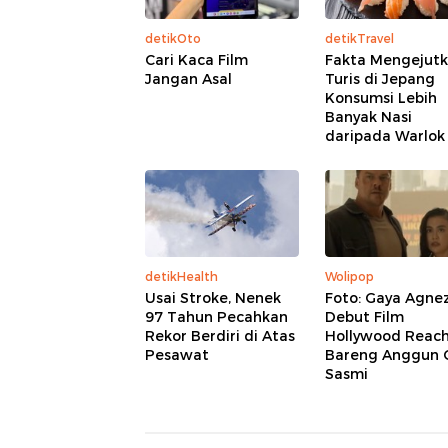
detikOto
detikTravel
Cari Kaca Film
Fakta Mengejutk
Jangan Asal
Turis di Jepang
Konsumsi Lebih
Banyak Nasi
daripada Warlok
detikHealth
Wolipop
Usai Stroke, Nenek
Foto: Gaya Agne
97 Tahun Pecahkan
Debut Film
Rekor Berdiri di Atas
Hollywood Reac
Pesawat
Bareng Anggun C
Sasmi