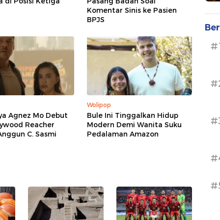
 di Posisi Ketiga
Pasang Badan Soal
Komentar Sinis ke Pasien
BPJS
Ber
#
#
Wolipop
aya Agnez Mo Debut
Bule Ini Tinggalkan Hidup
#
llywood Reacher
Modern Demi Wanita Suku
Anggun C. Sasmi
Pedalaman Amazon
#
#