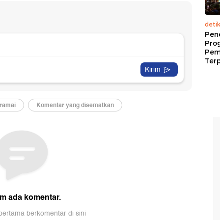
deti
Pen
Pro
Pem
Terp