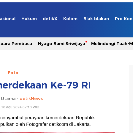
asional
Hukum
detikX
Kolom
Blak blakan
Pro Kon
Suara Pembaca
Nyago Bumi Sriwijaya
Melindungi Tuah-
Foto
erdekaan Ke-79 RI
a Utama -
detikNews
 18 Agu 2024 07:10 WIB
k menyambut perayaan kemerdekaan Republik
mpulkan oleh Fotografer detikcom di Jakarta.