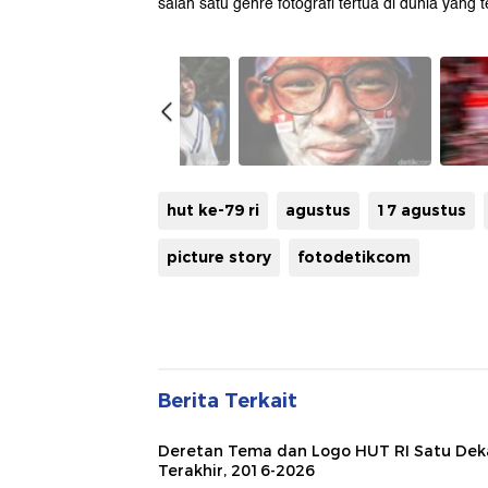
salah satu genre fotografi tertua di dunia yang 
hut ke-79 ri
agustus
17 agustus
picture story
fotodetikcom
Berita Terkait
Deretan Tema dan Logo HUT RI Satu De
Terakhir, 2016-2026