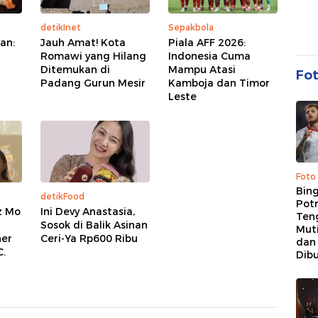
detikInet
Sepakbola
an:
Jauh Amat! Kota
Piala AFF 2026:
Romawi yang Hilang
Indonesia Cuma
Ditemukan di
Mampu Atasi
Fo
Padang Gurun Mesir
Kamboja dan Timor
Leste
Foto
Bing
detikFood
Potr
z Mo
Ini Devy Anastasia,
Ten
Sosok di Balik Asinan
Mut
her
Ceri-Ya Rp600 Ribu
dan
.
Dib