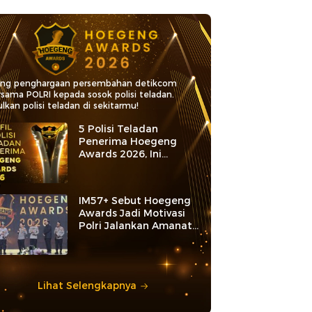
ang penghargaan persembahan detikcom
rsama POLRI kepada sosok polisi teladan.
lkan polisi teladan di sekitarmu!
5 Polisi Teladan
Penerima Hoegeng
Awards 2026, Ini
Kategori dan Kiprahnya
IM57+ Sebut Hoegeng
Awards Jadi Motivasi
Polri Jalankan Amanat
Konstitusi
Lihat Selengkapnya