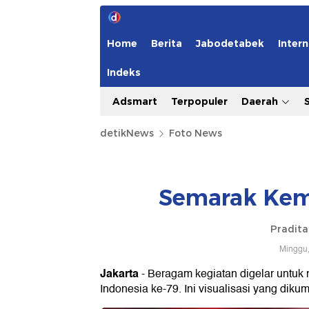
Home
Berita
Jabodetabek
Intern
Indeks
Adsmart
Terpopuler
Daerah
detikNews
Foto News
Semarak Kem
Pradit
Minggu,
Jakarta
- Beragam kegiatan digelar untu
Indonesia ke-79. Ini visualisasi yang diku