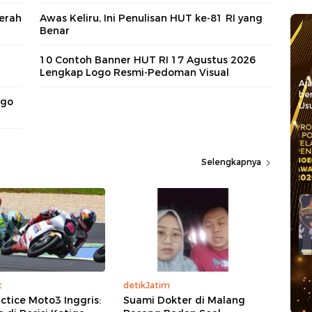
erah
Awas Keliru, Ini Penulisan HUT ke-81 RI yang
Benar
10 Contoh Banner HUT RI 17 Agustus 2026
Lengkap Logo Resmi-Pedoman Visual
Aj
be
ogo
Usu
Selengkapnya
t
detikJatim
actice Moto3 Inggris:
Suami Dokter di Malang