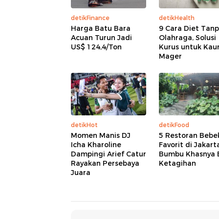
detikFinance
detikHealth
Harga Batu Bara
9 Cara Diet Tan
Acuan Turun Jadi
Olahraga, Solusi
US$ 124,4/Ton
Kurus untuk Ka
Mager
detikHot
detikFood
Momen Manis DJ
5 Restoran Bebe
Icha Kharoline
Favorit di Jakart
Dampingi Arief Catur
Bumbu Khasnya B
Rayakan Persebaya
Ketagihan
Juara