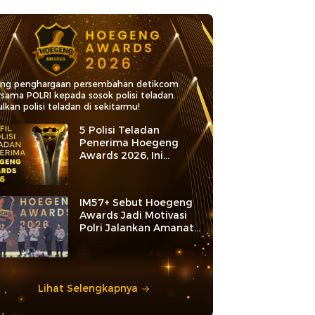
ang penghargaan persembahan detikcom
rsama POLRI kepada sosok polisi teladan.
lkan polisi teladan di sekitarmu!
5 Polisi Teladan
Penerima Hoegeng
Awards 2026, Ini
Kategori dan Kiprahnya
IM57+ Sebut Hoegeng
Awards Jadi Motivasi
Polri Jalankan Amanat
Konstitusi
Lihat Selengkapnya