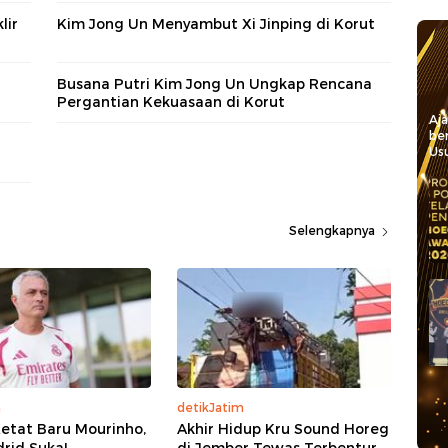
lir
Kim Jong Un Menyambut Xi Jinping di Korut
Busana Putri Kim Jong Un Ungkap Rencana
Pergantian Kekuasaan di Korut
Aj
be
Usu
Selengkapnya
a
detikJatim
etat Baru Mourinho,
Akhir Hidup Kru Sound Horeg