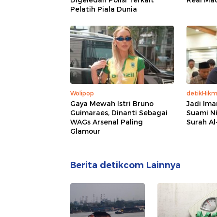
Digeledah Polisi Terkait
Real Mad
Pelatih Piala Dunia
Wolipop
detikHik
Gaya Mewah Istri Bruno
Jadi Ima
Guimaraes, Dinanti Sebagai
Suami Ni
WAGs Arsenal Paling
Surah Al
Glamour
Berita detikcom Lainnya