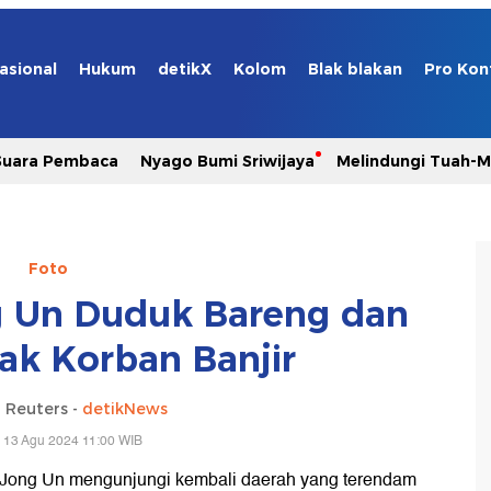
asional
Hukum
detikX
Kolom
Blak blakan
Pro Kon
Suara Pembaca
Nyago Bumi Sriwijaya
Melindungi Tuah-
Foto
 Un Duduk Bareng dan
k Korban Banjir
 Reuters -
detikNews
 13 Agu 2024 11:00 WIB
 Jong Un mengunjungi kembali daerah yang terendam