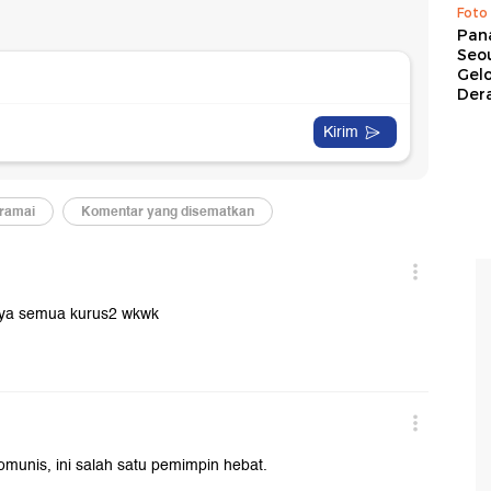
Foto
Pan
Seou
Gel
Dera