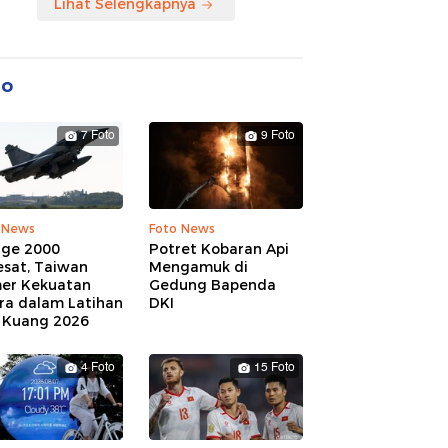
Lihat Selengkapnya
to
7 Foto
9 Foto
 News
Foto News
age 2000
Potret Kobaran Api
esat, Taiwan
Mengamuk di
er Kekuatan
Gedung Bapenda
ra dalam Latihan
DKI
 Kuang 2026
4 Foto
15 Foto