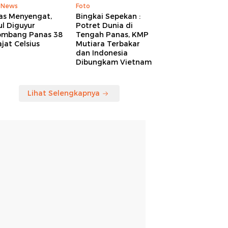
 News
Foto
as Menyengat,
Bingkai Sepekan :
l Diguyur
Potret Dunia di
ombang Panas 38
Tengah Panas, KMP
jat Celsius
Mutiara Terbakar
dan Indonesia
Dibungkam Vietnam
Lihat Selengkapnya