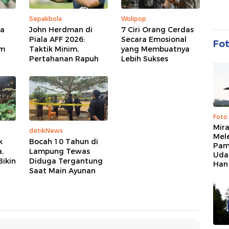
Sepakbola
Wolipop
pa
John Herdman di
7 Ciri Orang Cerdas
Piala AFF 2026:
Secara Emosional
Fo
um
Taktik Minim,
yang Membuatnya
Pertahanan Rapuh
Lebih Sukses
Foto
Mir
detikNews
Mel
k
Bocah 10 Tahun di
Pam
a,
Lampung Tewas
Uda
ikin
Diduga Tergantung
Han
Saat Main Ayunan