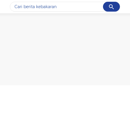
Cancel
Yang sedang ramai dicari
#1
data live draw sgp
#2
k-talk
#3
kebakaran
#4
prabowo
#5
gempa hari ini
Promoted
Terakhir yang dicari
Loading...