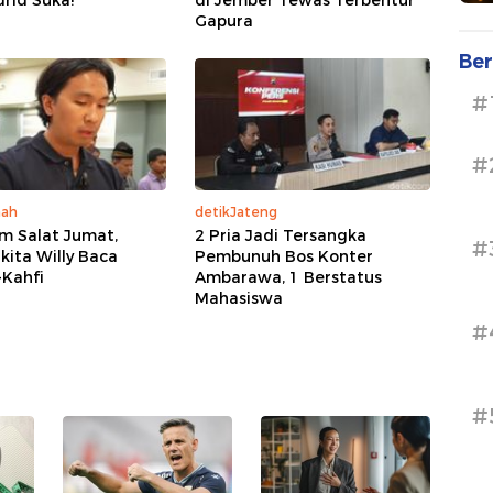
rid Suka!
di Jember Tewas Terbentur
Gapura
Ber
#
#
mah
detikJateng
m Salat Jumat,
2 Pria Jadi Tersangka
#
kita Willy Baca
Pembunuh Bos Konter
-Kahfi
Ambarawa, 1 Berstatus
Mahasiswa
#
#