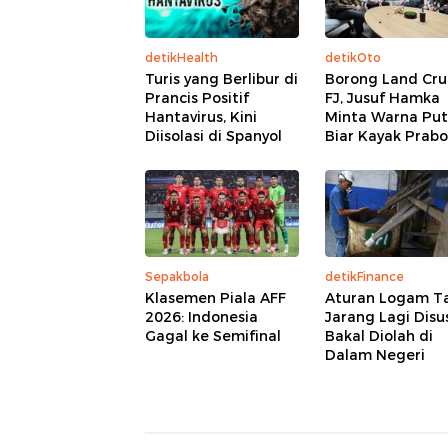
detikHealth
detikOto
Turis yang Berlibur di
Borong Land Cru
Prancis Positif
FJ, Jusuf Hamka
Hantavirus, Kini
Minta Warna Put
Diisolasi di Spanyol
Biar Kayak Prab
Sepakbola
detikFinance
Klasemen Piala AFF
Aturan Logam T
2026: Indonesia
Jarang Lagi Disu
Gagal ke Semifinal
Bakal Diolah di
Dalam Negeri