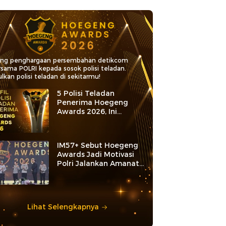
ang penghargaan persembahan detikcom
rsama POLRI kepada sosok polisi teladan.
lkan polisi teladan di sekitarmu!
5 Polisi Teladan
Penerima Hoegeng
Awards 2026, Ini
Kategori dan Kiprahnya
IM57+ Sebut Hoegeng
Awards Jadi Motivasi
Polri Jalankan Amanat
Konstitusi
Lihat Selengkapnya