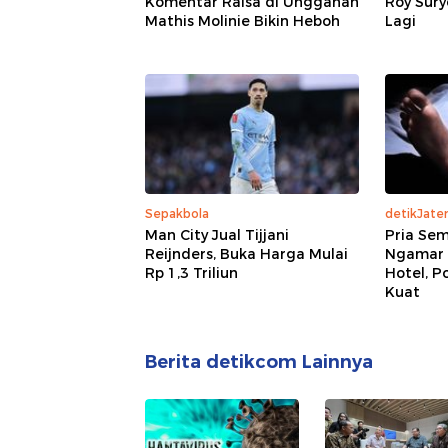
Komentar Raisa di Unggahan
Roy Sury
Mathis Molinie Bikin Heboh
Lagi
Sepakbola
detikJate
Man City Jual Tijjani
Pria Se
Reijnders, Buka Harga Mulai
Ngamar 
Rp 1,3 Triliun
Hotel, P
Kuat
Berita detikcom Lainnya