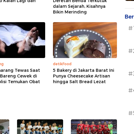
o Kalah Lagi dan
Deretan Benda Terkutuk
dalam Sejarah, Kisahnya
Bikin Merinding
Ber
#
#
ng
detikFood
marang Tewas Saat
5 Bakery di Jakarta Barat Ini
#
Bareng Cewek di
Punya Cheesecake Artisan
olisi Temukan Obat
hingga Salt Bread Lezat
#
#