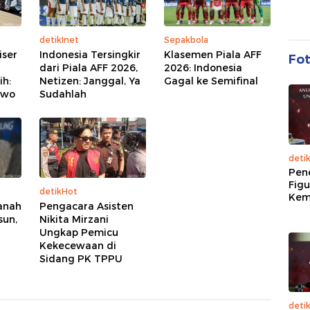
detikInet
Sepakbola
iser
Indonesia Tersingkir
Klasemen Piala AFF
Fo
dari Piala AFF 2026,
2026: Indonesia
ih:
Netizen: Janggal, Ya
Gagal ke Semifinal
owo
Sudahlah
deti
Pen
Figu
detikHot
Kem
anah
Pengacara Asisten
sun,
Nikita Mirzani
Ungkap Pemicu
Kekecewaan di
Sidang PK TPPU
deti