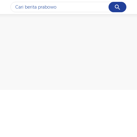
Cancel
Yang sedang ramai dicari
#1
data live draw sgp
#2
piala presiden 2026
#3
prabowo
#4
iran
#5
gempa hari ini
Promoted
Terakhir yang dicari
Loading...