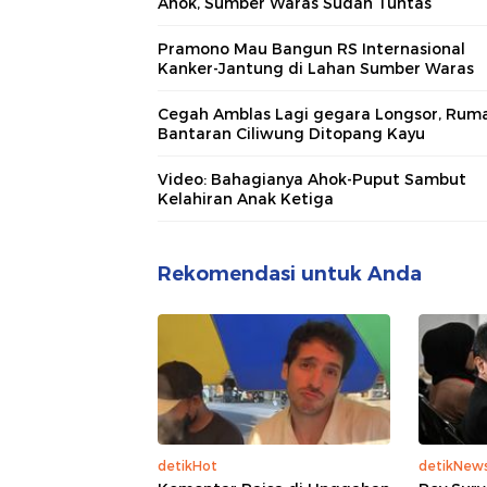
Ahok, Sumber Waras Sudah Tuntas
Pramono Mau Bangun RS Internasional
Kanker-Jantung di Lahan Sumber Waras
Cegah Amblas Lagi gegara Longsor, Ruma
Bantaran Ciliwung Ditopang Kayu
Video: Bahagianya Ahok-Puput Sambut
Kelahiran Anak Ketiga
Rekomendasi untuk Anda
detikHot
detikNew