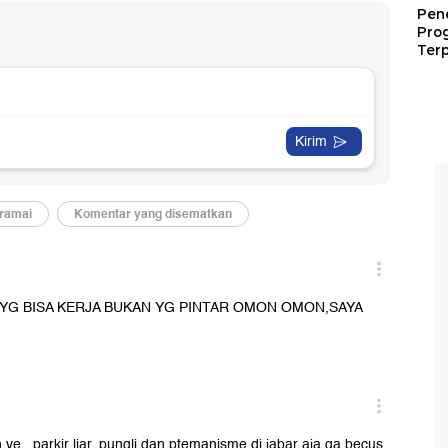
Pen
Pro
Terp