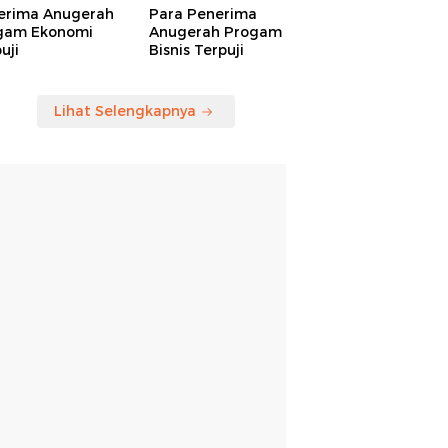
erima Anugerah
Para Penerima
gam Ekonomi
Anugerah Progam
uji
Bisnis Terpuji
Lihat Selengkapnya