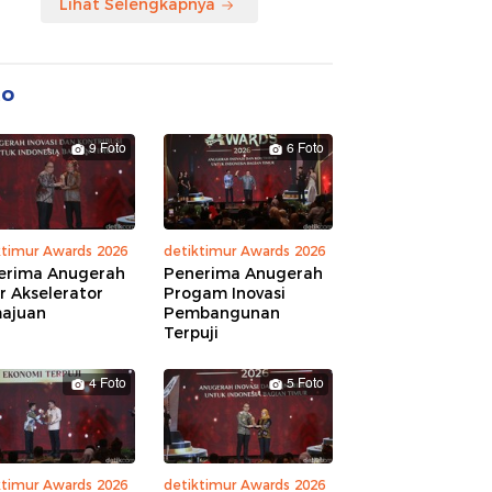
Lihat Selengkapnya
to
9 Foto
6 Foto
ktimur Awards 2026
detiktimur Awards 2026
erima Anugerah
Penerima Anugerah
r Akselerator
Progam Inovasi
ajuan
Pembangunan
Terpuji
4 Foto
5 Foto
ktimur Awards 2026
detiktimur Awards 2026