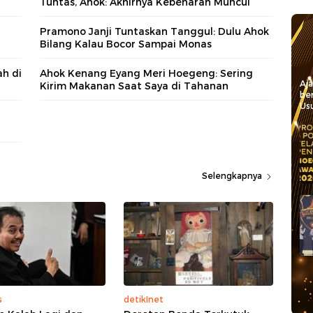
Tuntas, Ahok: Akhirnya Kebenaran Muncul
Pramono Janji Tuntaskan Tanggul: Dulu Ahok
Bilang Kalau Bocor Sampai Monas
h di
Ahok Kenang Eyang Meri Hoegeng: Sering
Aj
Kirim Makanan Saat Saya di Tahanan
be
Usu
Selengkapnya
s
detikInet