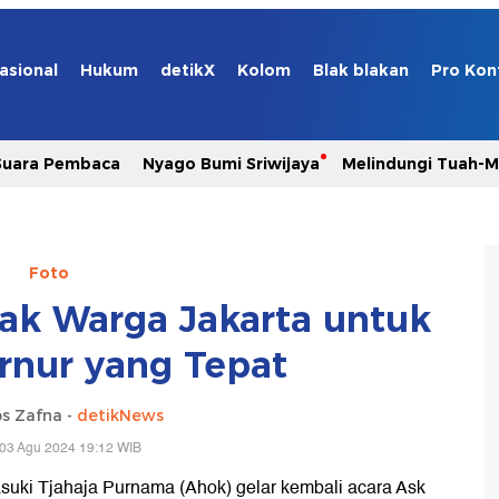
asional
Hukum
detikX
Kolom
Blak blakan
Pro Kon
Suara Pembaca
Nyago Bumi Sriwijaya
Melindungi Tuah-
Foto
ak Warga Jakarta untuk
ernur yang Tepat
s Zafna -
detikNews
 03 Agu 2024 19:12 WIB
suki Tjahaja Purnama (Ahok) gelar kembali acara Ask