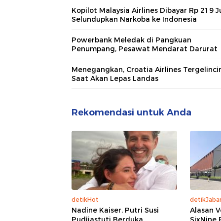
Kopilot Malaysia Airlines Dibayar Rp 219 J
Selundupkan Narkoba ke Indonesia
Powerbank Meledak di Pangkuan
Penumpang, Pesawat Mendarat Darurat
Menegangkan, Croatia Airlines Tergelinci
Saat Akan Lepas Landas
Rekomendasi untuk Anda
detikHot
detikJaba
Nadine Kaiser, Putri Susi
Alasan V
Pudjiastuti Berduka
SixNine 