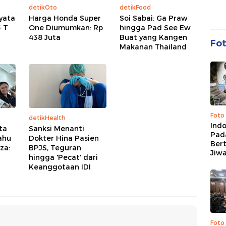
detikOto
detikFood
yata
Harga Honda Super
Soi Sabai: Ga Praw
5 T
One Diumumkan: Rp
hingga Pad See Ew
438 Juta
Buat yang Kangen
Fo
Makanan Thailand
Foto
detikHealth
Ind
ta
Sanksi Menanti
Pad
ahu
Dokter Hina Pasien
Ber
za:
BPJS, Teguran
Jiw
hingga 'Pecat' dari
Keanggotaan IDI
Foto