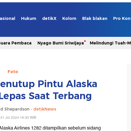
asional
Hukum
detikX
Kolom
Blak blakan
Pro Kon
Suara Pembaca
Nyago Bumi Sriwijaya
Melindungi Tuah-
Foto
nutup Pintu Alaska
 Lepas Saat Terbang
d Shepardson -
detikNews
31 Jul 2024 18:30 WIB
Alaska Airlines 1282 ditampilkan sebelum sidang