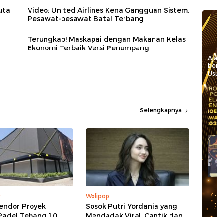
uta
Video: United Airlines Kena Gangguan Sistem,
Pesawat-pesawat Batal Terbang
Terungkap! Maskapai dengan Makanan Kelas
Ekonomi Terbaik Versi Penumpang
Aj
be
r
Usu
Selengkapnya
r
Wolipop
endor Proyek
Sosok Putri Yordania yang
Padel Tebang 10
Mendadak Viral, Cantik dan