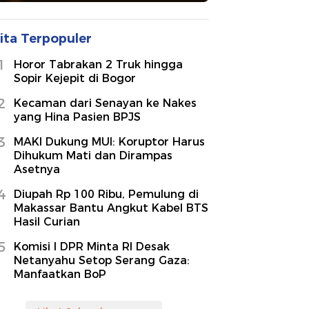
ita Terpopuler
1
Horor Tabrakan 2 Truk hingga
Sopir Kejepit di Bogor
2
Kecaman dari Senayan ke Nakes
yang Hina Pasien BPJS
3
MAKI Dukung MUI: Koruptor Harus
Dihukum Mati dan Dirampas
Asetnya
4
Diupah Rp 100 Ribu, Pemulung di
Makassar Bantu Angkut Kabel BTS
Hasil Curian
5
Komisi I DPR Minta RI Desak
Netanyahu Setop Serang Gaza:
Manfaatkan BoP