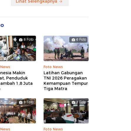
Lihat Selengkapnya
to
8 Foto
6 Foto
 News
Foto News
onesia Makin
Latihan Gabungan
at, Penduduk
TNI 2026 Peragakan
tambah 1,8 Juta
Kemampuan Tempur
a
Tiga Matra
9 Foto
7 Foto
 News
Foto News