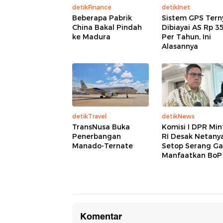
detikFinance
detikInet
Beberapa Pabrik
Sistem GPS Tern
China Bakal Pindah
Dibiayai AS Rp 3
ke Madura
Per Tahun, Ini
Alasannya
detikTravel
detikNews
TransNusa Buka
Komisi I DPR Min
Penerbangan
RI Desak Netany
Manado-Ternate
Setop Serang Ga
Manfaatkan BoP