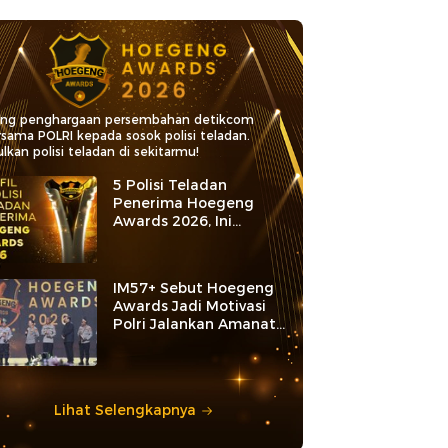
ang penghargaan persembahan detikcom
rsama POLRI kepada sosok polisi teladan.
lkan polisi teladan di sekitarmu!
5 Polisi Teladan
Penerima Hoegeng
Awards 2026, Ini
Kategori dan Kiprahnya
IM57+ Sebut Hoegeng
Awards Jadi Motivasi
Polri Jalankan Amanat
Konstitusi
Lihat Selengkapnya