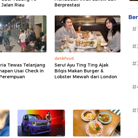
 Jalan Riau
Berprestasi
Ber
#
#
detikFood
#
Pria Tewas Telanjang
Seru! Ayu Ting Ting Ajak
napan Usai Check In
Bilqis Makan Burger &
Perempuan
Lobster Mewah dari London
#
#