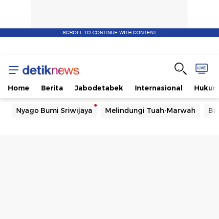
SCROLL TO CONTINUE WITH CONTENT
Home
Berita
Jabodetabek
Internasional
Huku
Nyago Bumi Sriwijaya
Melindungi Tuah-Marwah
Ba