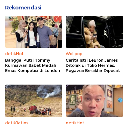
Rekomendasi
detikHot
Wolipop
Bangga! Putri Tommy
Cerita Istri LeBron James
Kurniawan Sabet Medali
Ditolak di Toko Hermes,
Emas Kompetisi di London
Pegawai Berakhir Dipecat
detikJatim
detikHot