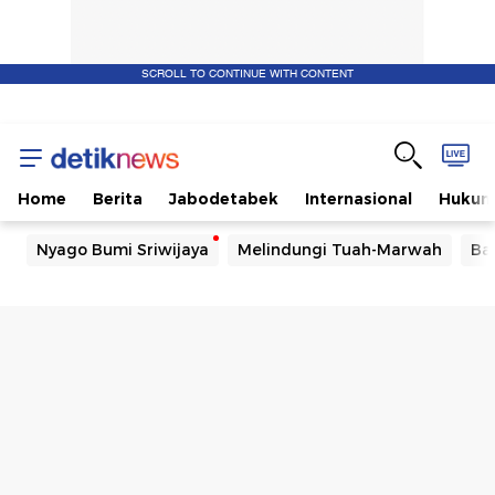
SCROLL TO CONTINUE WITH CONTENT
Home
Berita
Jabodetabek
Internasional
Huku
Nyago Bumi Sriwijaya
Melindungi Tuah-Marwah
Ba