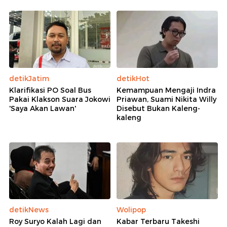
detikJatim
detikHot
Klarifikasi PO Soal Bus
Kemampuan Mengaji Indra
Pakai Klakson Suara Jokowi
Priawan, Suami Nikita Willy
'Saya Akan Lawan'
Disebut Bukan Kaleng-
kaleng
detikNews
Wolipop
Roy Suryo Kalah Lagi dan
Kabar Terbaru Takeshi