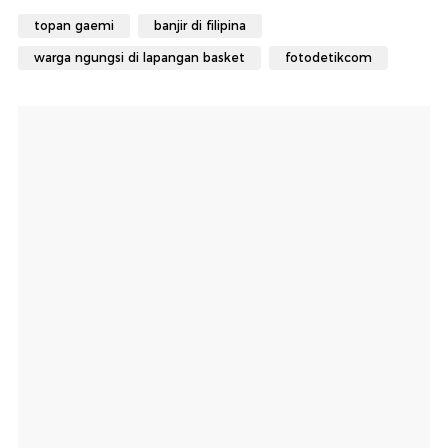
topan gaemi
banjir di filipina
warga ngungsi di lapangan basket
fotodetikcom