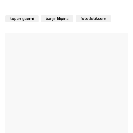
topan gaemi
banjir filipina
fotodetikcom