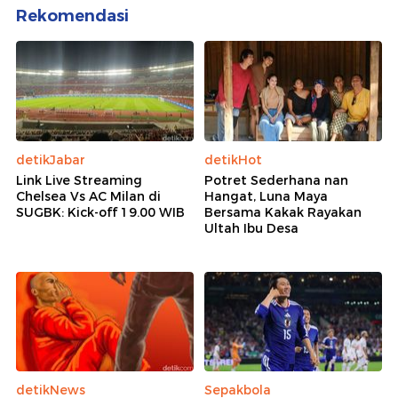
Rekomendasi
detikJabar
detikHot
Link Live Streaming
Potret Sederhana nan
Chelsea Vs AC Milan di
Hangat, Luna Maya
SUGBK: Kick-off 19.00 WIB
Bersama Kakak Rayakan
Ultah Ibu Desa
detikNews
Sepakbola