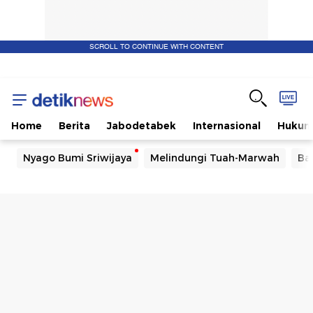
SCROLL TO CONTINUE WITH CONTENT
Home
Berita
Jabodetabek
Internasional
Huku
Nyago Bumi Sriwijaya
Melindungi Tuah-Marwah
Ba