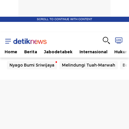
SCROLL TO CONTINUE WITH CONTENT
Home
Berita
Jabodetabek
Internasional
Huku
Nyago Bumi Sriwijaya
Melindungi Tuah-Marwah
Ba