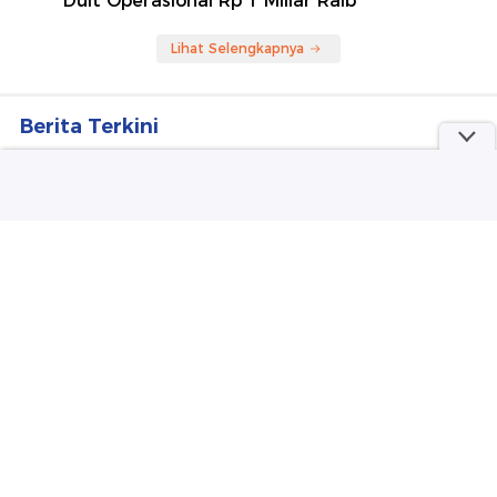
Duit Operasional Rp 1 Miliar Raib
Lihat Selengkapnya
Berita Terkini
Iran Beri Syarat ke AS Sebelum Buka Lagi Selat
Hormuz, Apa Saja?
Pelaku Sempat Ngepel Bersihkan Darah di TKP
Usai Bunuh Bos Konter HP Ambarawa
Bromo Ditutup Akibat Kebakaran, Wisatawan Bisa
Ajukan Refund Tiket
Maling Bobol Brankas Kampus di Mojokerto, Duit
Operasional Rp 1 Miliar Raib
14 Orang Masih Dirawat Akibat Penembakan
Maut di Sekolah Thailand, 7 Kritis