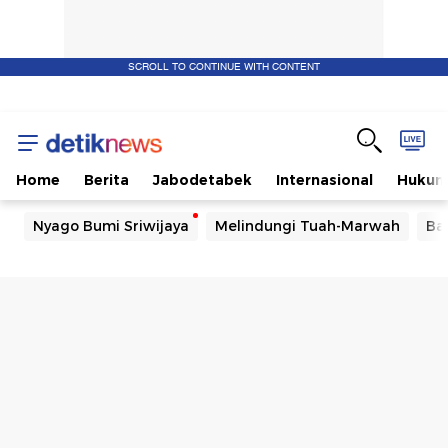
SCROLL TO CONTINUE WITH CONTENT
Home
Berita
Jabodetabek
Internasional
Huku
Nyago Bumi Sriwijaya
Melindungi Tuah-Marwah
Ba