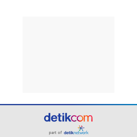
Berita Terkini
Video PT Timah Buka Suara soal Aksi Demo Ricuh
Penambang di Belitung Timur
Sespimma Polri 76 Salurkan Bantuan-Ajak Warga
Bandung Jaga Kamtibmas
Viral Jukir Liar Paksa Pemotor Bayar Parkir di
Tambora, Pelaku Ditangkap
Video Koalisi Buruh Bantah Said Iqbal soal Tak
Ada Demo Agustus-September
Video Rekaman CCTV Penembakan Massal di
Restoran AS, 3 Orang Tewas