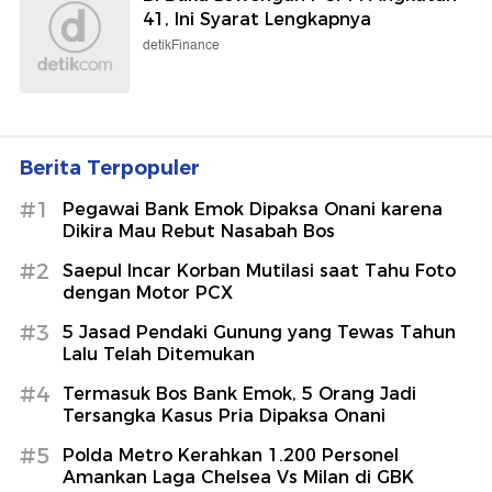
Ini Devy Anastasia, Sosok di Balik
Asinan Ceri-Ya Rp600 Ribu
detikFood
Cemoohan untuk John Herdman
Jadi Sorotan
Sepakbola
Polda Metro Kerahkan 1.200
Personel Amankan Laga Chelsea Vs
Milan di GBK
detikNews
BI Buka Lowongan PCPM Angkatan
41, Ini Syarat Lengkapnya
detikFinance