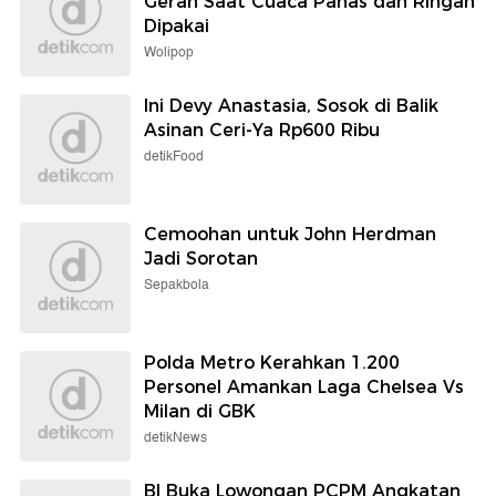
China Masters, 6 Pasang
yang Tewas Tahun Lalu
Sudah Mundur
Telah Ditemukan
Selengkapnya
Berita detikcom Lainnya
Jusuf Hamka Borong Mobil Listrik
Changan Nevo Q05
detikOto
Mencoba Jeans dengan Inovasi Anti
Gerah Saat Cuaca Panas dan Ringan
Dipakai
Wolipop