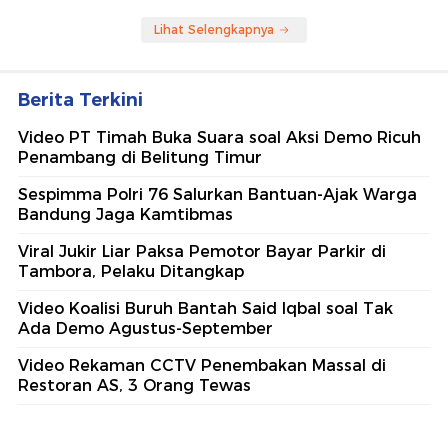
Berita Terpopuler
#1
Pegawai Bank Emok Dipaksa Onani karena
Dikira Mau Rebut Nasabah Bos
#2
Saepul Incar Korban Mutilasi saat Tahu Foto
dengan Motor PCX
#3
5 Jasad Pendaki Gunung yang Tewas Tahun
Lalu Telah Ditemukan
#4
Termasuk Bos Bank Emok, 5 Orang Jadi
Tersangka Kasus Pria Dipaksa Onani
#5
Polda Metro Kerahkan 1.200 Personel
Amankan Laga Chelsea Vs Milan di GBK
Lihat Selengkapnya