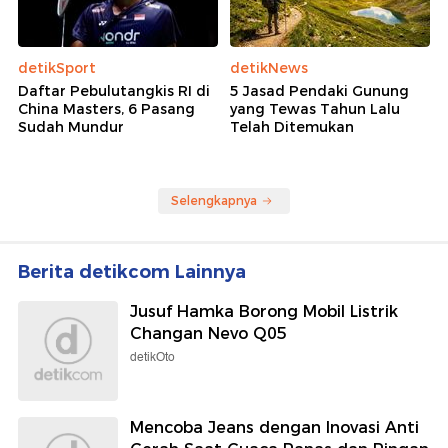
Rekomendasi
detikSport
detikSulsel
Jadwal Kualifikasi dan
Tampang Pria Pembunuh
Sprint Race MotoGP
Wanita Open BO di Pinrang
Inggris 2026
gegara Cekcok Tarif Seks
detikSport
detikNews
Daftar Pebulutangkis RI di
5 Jasad Pendaki Gunung