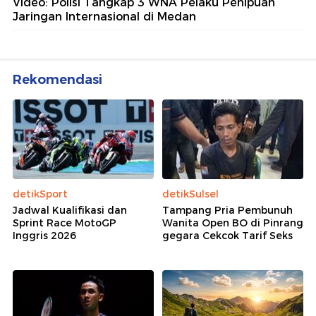
Jadi Motivasi Polri Jalankan
Amanat Konstitusi
Lihat Selengkapnya
Berita Terkait
Polri dan Polisi China Barter Buron: 3 WNA dengan
1 WNI Kasus Penipuan
Polri Tangkap Buron Most Wanted Asal China di
Bandara Soetta
Video: Polisi Tangkap 3 WNA Pelaku Penipuan
Jaringan Internasional di Medan