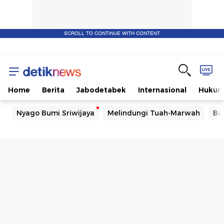
SCROLL TO CONTINUE WITH CONTENT
Home
Berita
Jabodetabek
Internasional
Huku
Nyago Bumi Sriwijaya
Melindungi Tuah-Marwah
Ba