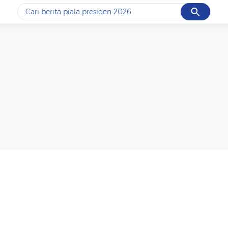
Cancel
Yang sedang ramai dicari
#1
data live draw sgp
#2
piala presiden 2026
#3
prabowo
#4
iran
#5
gempa hari ini
Promoted
Terakhir yang dicari
Loading...