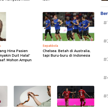
Ber
#
#
s
Sepakbola
ang Hina Pasien
Chelsea: Betah di Australia,
nyakin Duit Halal'
tapi Buru-buru di Indonesia
#
aaf: Mohon Ampun
#
#