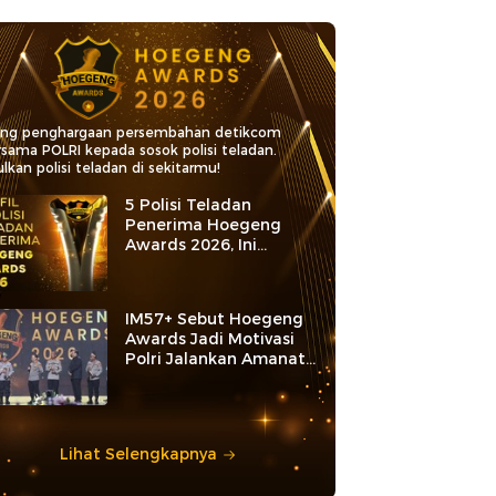
ang penghargaan persembahan detikcom
rsama POLRI kepada sosok polisi teladan.
lkan polisi teladan di sekitarmu!
5 Polisi Teladan
Penerima Hoegeng
Awards 2026, Ini
Kategori dan Kiprahnya
IM57+ Sebut Hoegeng
Awards Jadi Motivasi
Polri Jalankan Amanat
Konstitusi
Lihat Selengkapnya