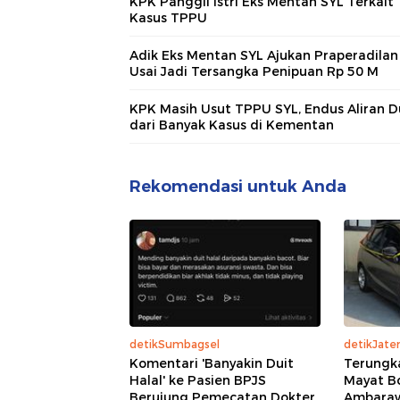
KPK Panggil Istri Eks Mentan SYL Terkait
Kasus TPPU
Adik Eks Mentan SYL Ajukan Praperadilan
Usai Jadi Tersangka Penipuan Rp 50 M
KPK Masih Usut TPPU SYL, Endus Aliran D
dari Banyak Kasus di Kementan
Rekomendasi untuk Anda
detikSumbagsel
detikJate
Komentari 'Banyakin Duit
Terungk
Halal' ke Pasien BPJS
Mayat B
Berujung Pemecatan Dokter
Ambaraw