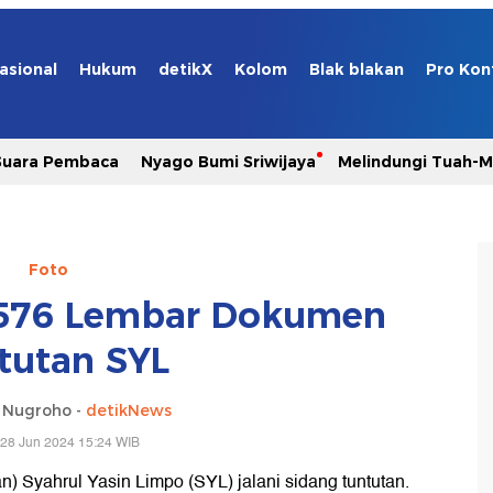
asional
Hukum
detikX
Kolom
Blak blakan
Pro Kon
Suara Pembaca
Nyago Bumi Sriwijaya
Melindungi Tuah-
Foto
576 Lembar Dokumen
tutan SYL
o Nugroho -
detikNews
 28 Jun 2024 15:24 WIB
n) Syahrul Yasin Limpo (SYL) jalani sidang tuntutan.