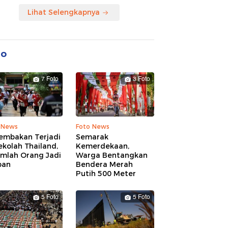
Lihat Selengkapnya
to
7 Foto
3 Foto
 News
Foto News
embakan Terjadi
Semarak
ekolah Thailand,
Kemerdekaan,
umlah Orang Jadi
Warga Bentangkan
ban
Bendera Merah
Putih 500 Meter
5 Foto
5 Foto