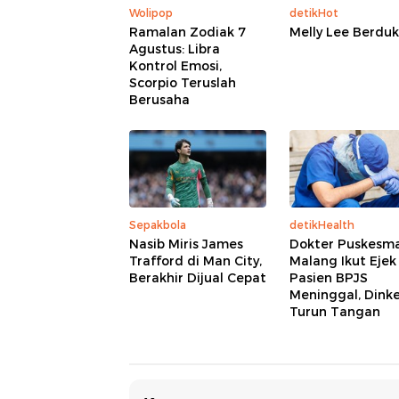
Wolipop
detikHot
Ramalan Zodiak 7
Melly Lee Berdu
Agustus: Libra
Kontrol Emosi,
Scorpio Teruslah
Berusaha
Sepakbola
detikHealth
Nasib Miris James
Dokter Puskesm
Trafford di Man City,
Malang Ikut Ejek
Berakhir Dijual Cepat
Pasien BPJS
Meninggal, Dink
Turun Tangan