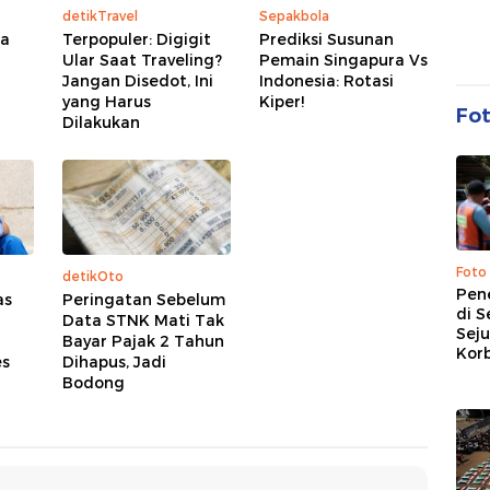
detikTravel
Sepakbola
ka
Terpopuler: Digigit
Prediksi Susunan
Ular Saat Traveling?
Pemain Singapura Vs
Jangan Disedot, Ini
Indonesia: Rotasi
yang Harus
Kiper!
Fo
Dilakukan
Foto
detikOto
Pen
as
Peringatan Sebelum
di S
Data STNK Mati Tak
Sej
Bayar Pajak 2 Tahun
Kor
es
Dihapus, Jadi
Bodong