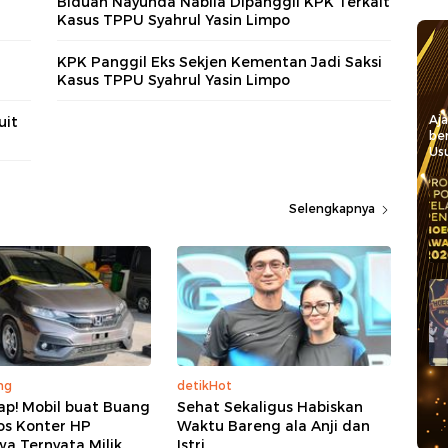
Biduan Nayunda Nabila Dipanggil KPK Terkait
Kasus TPPU Syahrul Yasin Limpo
KPK Panggil Eks Sekjen Kementan Jadi Saksi
Kasus TPPU Syahrul Yasin Limpo
Aj
uit
be
Usu
Selengkapnya
ng
detikHot
ap! Mobil buat Buang
Sehat Sekaligus Habiskan
os Konter HP
Waktu Bareng ala Anji dan
a Ternyata Milik
Istri