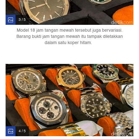
3 / 5
Model 18 jam tangan mewah tersebut juga bervariasi.
Barang bukti jam tangan mewah itu tampak diletakkan
dalam satu koper hitam.
4 / 5