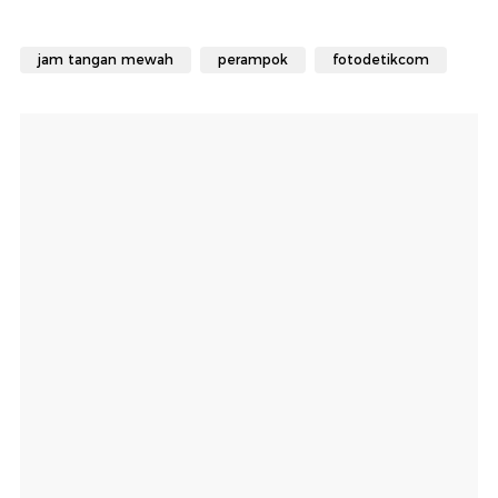
jam tangan mewah
perampok
fotodetikcom