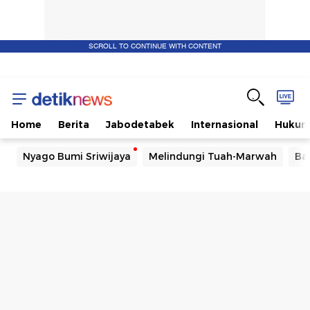
SCROLL TO CONTINUE WITH CONTENT
Home
Berita
Jabodetabek
Internasional
Huku
Nyago Bumi Sriwijaya
Melindungi Tuah-Marwah
Ba