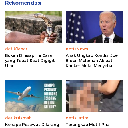
Rekomendasi
detikJabar
detikNews
Bukan Dihisap, Ini Cara
Anak Ungkap Kondisi Joe
yang Tepat Saat Digigit
Biden Melemah Akibat
Ular
Kanker Mulai Menyebar
detikHikmah
detikJatim
Kenapa Pesawat Dilarang
Terungkap Motif Pria