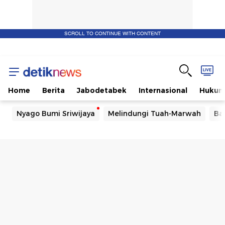
SCROLL TO CONTINUE WITH CONTENT
Home
Berita
Jabodetabek
Internasional
Huku
Nyago Bumi Sriwijaya
Melindungi Tuah-Marwah
Ba