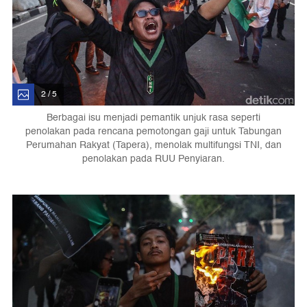
2 / 5
Berbagai isu menjadi pemantik unjuk rasa seperti
penolakan pada rencana pemotongan gaji untuk Tabungan
Perumahan Rakyat (Tapera), menolak multifungsi TNI, dan
penolakan pada RUU Penyiaran.