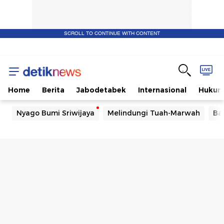
SCROLL TO CONTINUE WITH CONTENT
Home
Berita
Jabodetabek
Internasional
Huku
Nyago Bumi Sriwijaya
Melindungi Tuah-Marwah
Ba