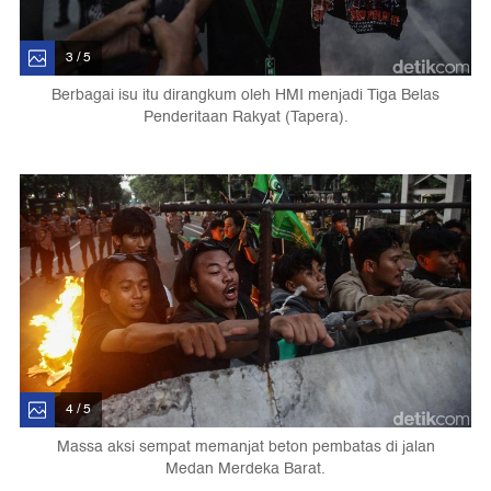
3 / 5
Berbagai isu itu dirangkum oleh HMI menjadi Tiga Belas
Penderitaan Rakyat (Tapera).
4 / 5
Massa aksi sempat memanjat beton pembatas di jalan
Medan Merdeka Barat.