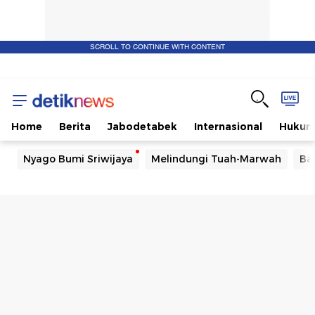
SCROLL TO CONTINUE WITH CONTENT
Home
Berita
Jabodetabek
Internasional
Huku
Nyago Bumi Sriwijaya
Melindungi Tuah-Marwah
Ba