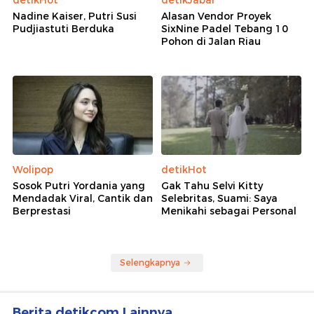
detikHot
detikJabar
Nadine Kaiser, Putri Susi
Alasan Vendor Proyek
Pudjiastuti Berduka
SixNine Padel Tebang 10
Pohon di Jalan Riau
Wolipop
detikHot
Sosok Putri Yordania yang
Gak Tahu Selvi Kitty
Mendadak Viral, Cantik dan
Selebritas, Suami: Saya
Berprestasi
Menikahi sebagai Personal
Selengkapnya
Berita detikcom Lainnya