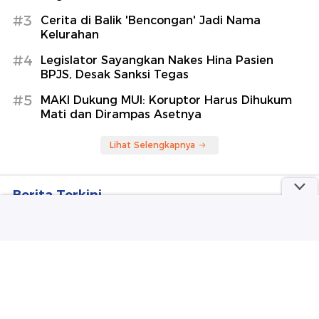
#3
Cerita di Balik 'Bencongan' Jadi Nama
Kelurahan
#4
Legislator Sayangkan Nakes Hina Pasien
BPJS, Desak Sanksi Tegas
#5
MAKI Dukung MUI: Koruptor Harus Dihukum
Mati dan Dirampas Asetnya
Lihat Selengkapnya
Berita Terkini
MUI Dorong Hukum Mati Koruptor, Yusril Sebut
Sudah Diatur Undang-Undang
Bansos PKH Triwulan III Tersalurkan ke 7 Juta KPM
dan Sembako 12 Juta KPM
Cerita Relawan Berjibaku 2 Jam Siapkan
Pemakaman Wanita Bobot 300 Kg di Sragen