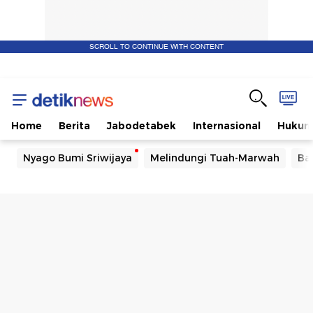
SCROLL TO CONTINUE WITH CONTENT
Home
Berita
Jabodetabek
Internasional
Huku
Nyago Bumi Sriwijaya
Melindungi Tuah-Marwah
Ba