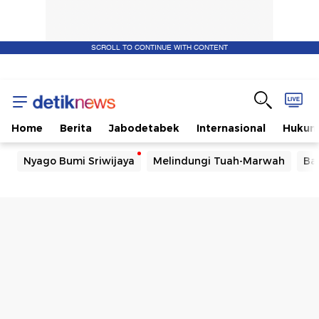
SCROLL TO CONTINUE WITH CONTENT
Home
Berita
Jabodetabek
Internasional
Huku
Nyago Bumi Sriwijaya
Melindungi Tuah-Marwah
Ba