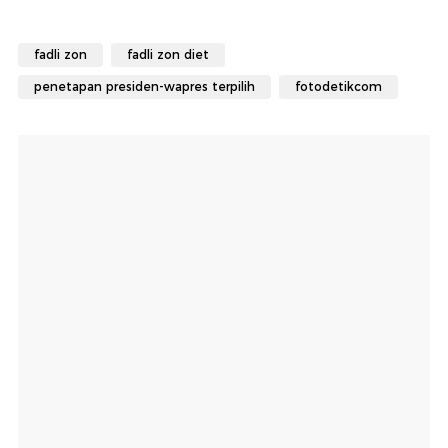
fadli zon
fadli zon diet
penetapan presiden-wapres terpilih
fotodetikcom