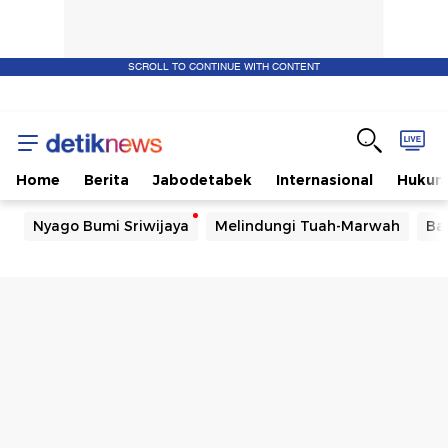
SCROLL TO CONTINUE WITH CONTENT
Home
Berita
Jabodetabek
Internasional
Huku
Nyago Bumi Sriwijaya
Melindungi Tuah-Marwah
Ba