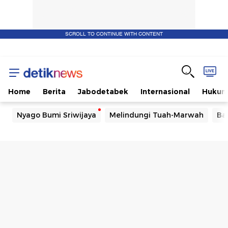
SCROLL TO CONTINUE WITH CONTENT
Home
Berita
Jabodetabek
Internasional
Huku
Nyago Bumi Sriwijaya
Melindungi Tuah-Marwah
Ba