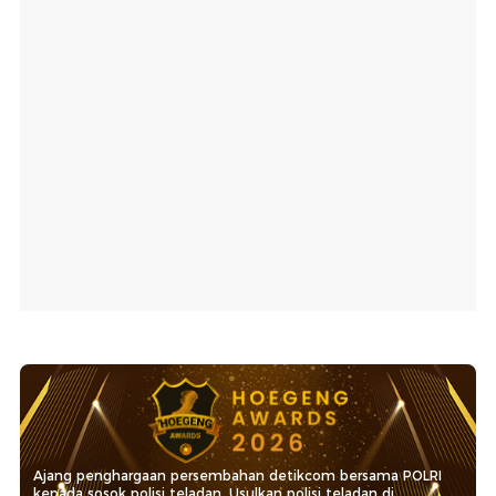
Ajang penghargaan persembahan detikcom bersama POLRI
kepada sosok polisi teladan. Usulkan polisi teladan di