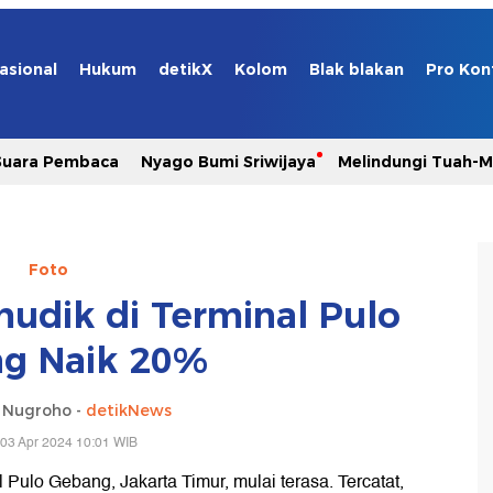
asional
Hukum
detikX
Kolom
Blak blakan
Pro Kon
Suara Pembaca
Nyago Bumi Sriwijaya
Melindungi Tuah-
Foto
udik di Terminal Pulo
g Naik 20%
o Nugroho -
detikNews
03 Apr 2024 10:01 WIB
Pulo Gebang, Jakarta Timur, mulai terasa. Tercatat,