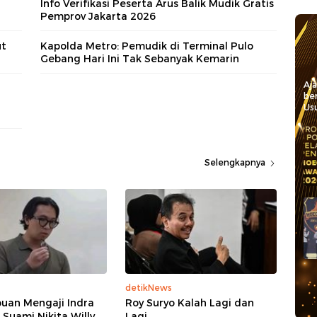
Info Verifikasi Peserta Arus Balik Mudik Gratis
Pemprov Jakarta 2026
ut
Kapolda Metro: Pemudik di Terminal Pulo
Gebang Hari Ini Tak Sebanyak Kemarin
Aj
be
Usu
Selengkapnya
detikNews
an Mengaji Indra
Roy Suryo Kalah Lagi dan
 Suami Nikita Willy
Lagi