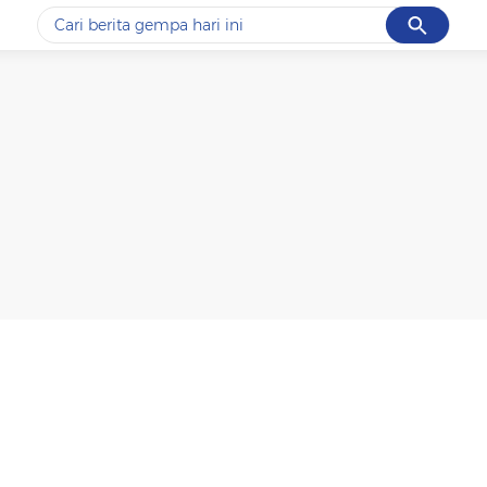
Cancel
Yang sedang ramai dicari
#1
piala presiden 2026
#2
prabowo
#3
gempa hari ini
#4
demo
#5
iran
Promoted
Terakhir yang dicari
Loading...