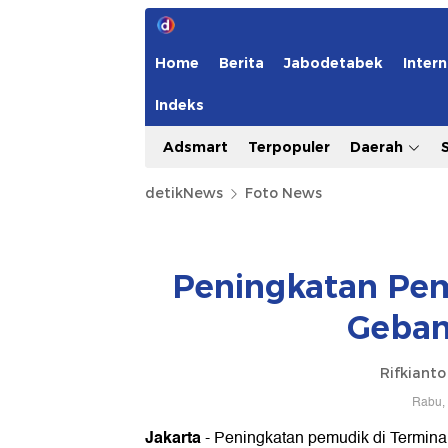
Home
Berita
Jabodetabek
Intern
Indeks
Adsmart
Terpopuler
Daerah
detikNews
Foto News
Peningkatan Pem
Geban
Rifkiant
Rabu, 
Jakarta
- Peningkatan pemudik di Terminal 