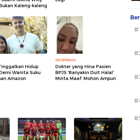
 Bukan Kaleng-kaleng
Ber
#
#
detikNews
 Tinggalkan Hidup
Dokter yang Hina Pasien
Demi Wanita Suku
BPJS 'Banyakin Duit Halal'
#
man Amazon
Minta Maaf: Mohon Ampun
#
#