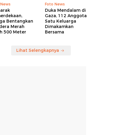
 News
Foto News
arak
Duka Mendalam di
erdekaan,
Gaza, 112 Anggota
ga Bentangkan
Satu Keluarga
dera Merah
Dimakamkan
ih 500 Meter
Bersama
Lihat Selengkapnya