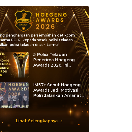
ang penghargaan persembahan detikcom
rsama POLRI kepada sosok polisi teladan.
lkan polisi teladan di sekitarmu!
5 Polisi Teladan
Penerima Hoegeng
Awards 2026, Ini
Kategori dan Kiprahnya
IM57+ Sebut Hoegeng
Awards Jadi Motivasi
Polri Jalankan Amanat
Konstitusi
Lihat Selengkapnya