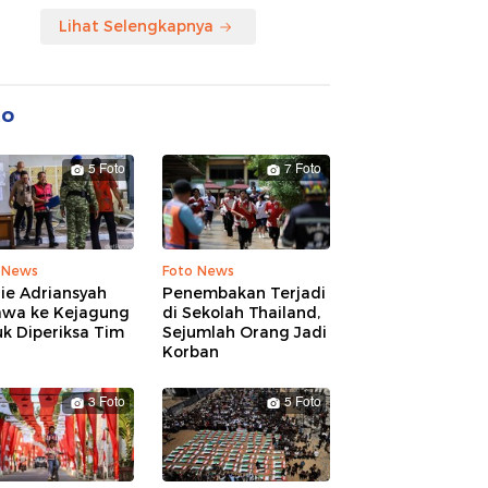
Lihat Selengkapnya
to
5 Foto
7 Foto
 News
Foto News
ie Adriansyah
Penembakan Terjadi
awa ke Kejagung
di Sekolah Thailand,
k Diperiksa Tim
Sejumlah Orang Jadi
Korban
3 Foto
5 Foto