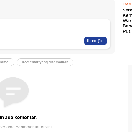
Foto
Sem
Kem
War
Ben
Put