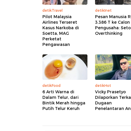
detikTravel
detikInet
Pilot Malaysia
Pesan Manusia R
Airlines Terseret
3.386 T ke Calon
Kasus Narkoba di
Pengusaha: Seto
Soetta, MAG
Overthinking
Perketat
Pengawasan
detikFood
detikHot
6 Arti Warna di
Vicky Prasetyo
Dalam Telur, dari
Dilaporkan Terka
Bintik Merah hingga
Dugaan
Putih Telur Keruh
Penelantaran An