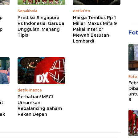
Sepakbola
detikOto
p
Prediksi Singapura
Harga Tembus Rp 1
Vs Indonesia: Garuda
Miliar, Maxus Mifa 9
p
Unggulan, Menang
Pakai Interior
Fo
Tipis
Mewah Besutan
Lombardi
Foto
Febr
Dib
detikFinance
untu
Perhatian! MSCI
9
it
Umumkan
Rebalancing Saham
ak
Pekan Depan