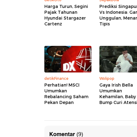
Harga Turun, Segini
Prediksi Singapu
Pajak Tahunan
Vs Indonesia: Ga
Hyundai Stargazer
Unggulan, Mena
Cartenz
Tipis
detikFinance
Wolipop
Perhatian! MSCI
Gaya Irish Bella
Umumkan
Umumkan
Rebalancing Saham
Kehamilan, Baby
Pekan Depan
Bump Curi Atens