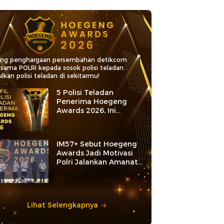
ang penghargaan persembahan detikcom
rsama POLRI kepada sosok polisi teladan.
lkan polisi teladan di sekitarmu!
5 Polisi Teladan
Penerima Hoegeng
Awards 2026, Ini
Kategori dan Kiprahnya
IM57+ Sebut Hoegeng
Awards Jadi Motivasi
Polri Jalankan Amanat
Konstitusi
Lihat Selengkapnya