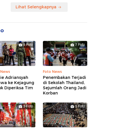
Lihat Selengkapnya
to
5 Foto
7 Foto
 News
Foto News
ie Adriansyah
Penembakan Terjadi
awa ke Kejagung
di Sekolah Thailand,
k Diperiksa Tim
Sejumlah Orang Jadi
Korban
3 Foto
5 Foto