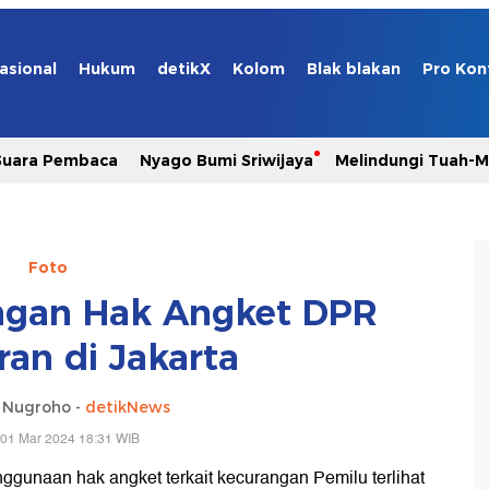
asional
Hukum
detikX
Kolom
Blak blakan
Pro Kon
Suara Pembaca
Nyago Bumi Sriwijaya
Melindungi Tuah-
Foto
gan Hak Angket DPR
ran di Jakarta
o Nugroho -
detikNews
 01 Mar 2024 18:31 WIB
gunaan hak angket terkait kecurangan Pemilu terlihat