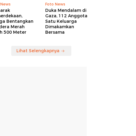
 News
Foto News
arak
Duka Mendalam di
erdekaan,
Gaza, 112 Anggota
ga Bentangkan
Satu Keluarga
dera Merah
Dimakamkan
ih 500 Meter
Bersama
Lihat Selengkapnya