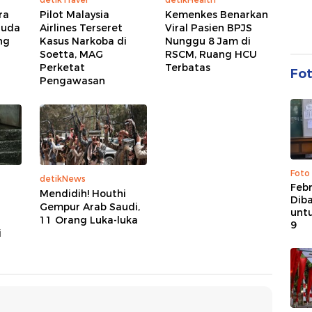
ra
Pilot Malaysia
Kemenkes Benarkan
ruda
Airlines Terseret
Viral Pasien BPJS
ng
Kasus Narkoba di
Nunggu 8 Jam di
Soetta, MAG
RSCM, Ruang HCU
Perketat
Terbatas
Fo
Pengawasan
Foto
detikNews
Febr
Mendidih! Houthi
Dib
Gempur Arab Saudi,
untu
11 Orang Luka-luka
9
i