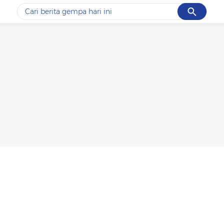
Cancel
Yang sedang ramai dicari
#1
piala presiden 2026
#2
prabowo
#3
gempa hari ini
#4
demo
#5
iran
Promoted
Terakhir yang dicari
Loading...