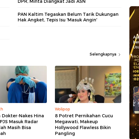
DPR, Minta Diangkat Jadi ASN
PAN Kaltim Tegaskan Belum Tarik Dukungan
Hak Angket, Tepis Isu 'Masuk Angin'
Aj
be
Usu
Selengkapnya
th
Wolipop
 Dokter-Nakes Hina
8 Potret Pernikahan Cucu
BPJS Masuk Radar
Megawati, Makeup
lah Masih Bisa
Hollywood Flawless Bikin
bah
Pangling