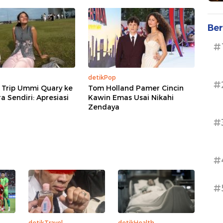
Ber
#
detikPop
#
 Trip Ummi Quary ke
Tom Holland Pamer Cincin
a Sendiri: Apresiasi
Kawin Emas Usai Nikahi
Zendaya
#
#
#
detikTravel
detikHealth