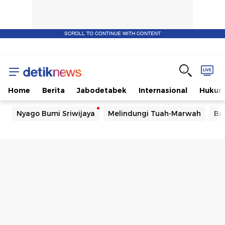
SCROLL TO CONTINUE WITH CONTENT
Home
Berita
Jabodetabek
Internasional
Huku
Nyago Bumi Sriwijaya
Melindungi Tuah-Marwah
Ba