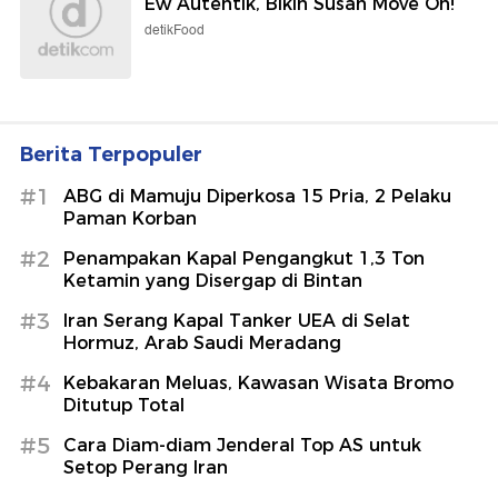
Ew Autentik, Bikin Susah Move On!
detikFood
Berita Terpopuler
#1
ABG di Mamuju Diperkosa 15 Pria, 2 Pelaku
Paman Korban
#2
Penampakan Kapal Pengangkut 1,3 Ton
Ketamin yang Disergap di Bintan
#3
Iran Serang Kapal Tanker UEA di Selat
Hormuz, Arab Saudi Meradang
#4
Kebakaran Meluas, Kawasan Wisata Bromo
Ditutup Total
#5
Cara Diam-diam Jenderal Top AS untuk
Setop Perang Iran