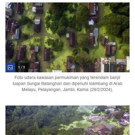
1 / 3
Foto udara kawasan permukiman yang terendam banjir
luapan Sungai Batanghari dan dipenuhi kiambang di Arab
Melayu, Pelayangan, Jambi, Kamis (29/2/2024).