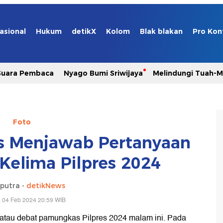
asional
Hukum
detikX
Kolom
Blak blakan
Pro Kon
Suara Pembaca
Nyago Bumi Sriwijaya
Melindungi Tuah-
Foto
es Menjawab Pertanyaan
 Kelima Pilpres 2024
aputra -
detikNews
 04 Feb 2024 20:59 WIB
atau debat pamungkas Pilpres 2024 malam ini. Pada