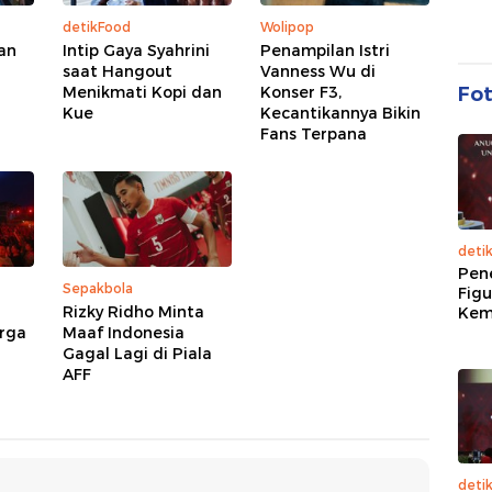
detikFood
Wolipop
Ian
Intip Gaya Syahrini
Penampilan Istri
saat Hangout
Vanness Wu di
Fo
Menikmati Kopi dan
Konser F3,
Kue
Kecantikannya Bikin
Fans Terpana
deti
Pen
Sepakbola
Figu
Rizky Ridho Minta
Kem
arga
Maaf Indonesia
Gagal Lagi di Piala
AFF
deti