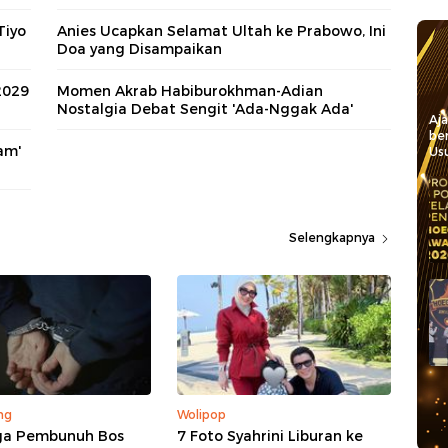
Tiyo
Anies Ucapkan Selamat Ultah ke Prabowo, Ini
Doa yang Disampaikan
2029
Momen Akrab Habiburokhman-Adian
Nostalgia Debat Sengit 'Ada-Nggak Ada'
Aj
be
am'
Usu
Selengkapnya
ng
Wolipop
ga Pembunuh Bos
7 Foto Syahrini Liburan ke