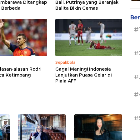
Ambarawa Ditangkap
Bali, Putrinya yang Beranjak
i Berbeda
Balita Bikin Gemas
Ber
#
#
a
Sepakbola
Alasan-alasan Rodri
Gagal Maning! Indonesia
rca Ketimbang
Lanjutkan Puasa Gelar di
#
Piala AFF
#
#