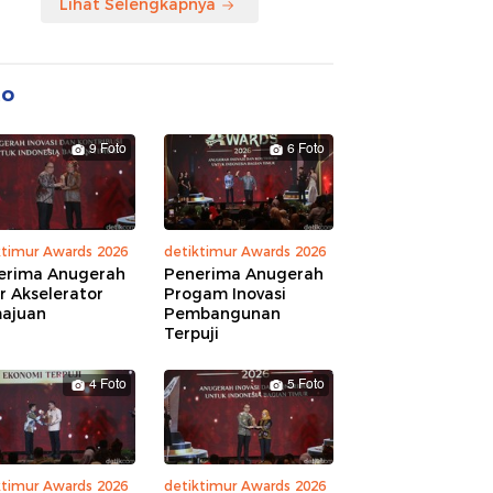
Lihat Selengkapnya
to
9 Foto
6 Foto
ktimur Awards 2026
detiktimur Awards 2026
erima Anugerah
Penerima Anugerah
r Akselerator
Progam Inovasi
ajuan
Pembangunan
Terpuji
4 Foto
5 Foto
ktimur Awards 2026
detiktimur Awards 2026