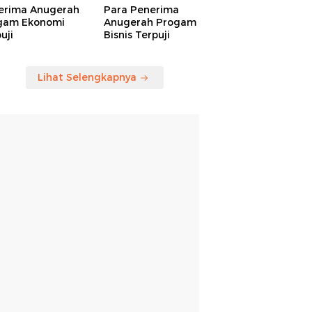
erima Anugerah
Para Penerima
gam Ekonomi
Anugerah Progam
uji
Bisnis Terpuji
Lihat Selengkapnya