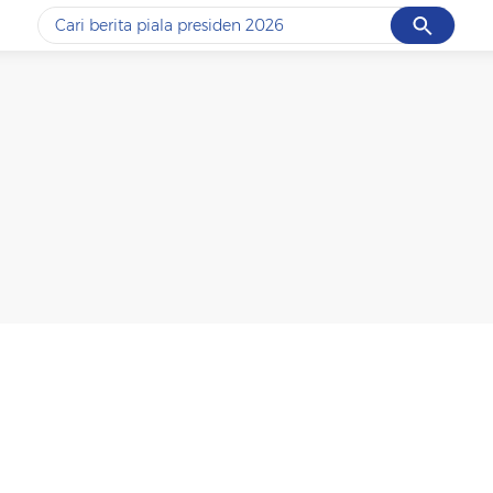
Cancel
Yang sedang ramai dicari
#1
data live draw sgp
#2
piala presiden 2026
#3
prabowo
#4
iran
#5
gempa hari ini
Promoted
Terakhir yang dicari
Loading...