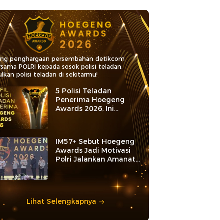
ang penghargaan persembahan detikcom
rsama POLRI kepada sosok polisi teladan.
lkan polisi teladan di sekitarmu!
5 Polisi Teladan
Penerima Hoegeng
Awards 2026, Ini
Kategori dan Kiprahnya
IM57+ Sebut Hoegeng
Awards Jadi Motivasi
Polri Jalankan Amanat
Konstitusi
Lihat Selengkapnya