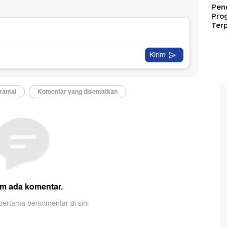
Pen
Pro
Terp