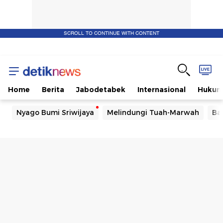
SCROLL TO CONTINUE WITH CONTENT
Home
Berita
Jabodetabek
Internasional
Huku
Nyago Bumi Sriwijaya
Melindungi Tuah-Marwah
Ba