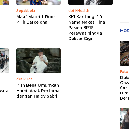
Sepakbola
detikHealth
Maaf Madrid, Rodri
KKI Kantongi 10
Pilih Barcelona
Nama Nakes Hina
Pasien BPJS,
Fo
Perawat hingga
Dokter Gigi
Foto
Duk
detikHot
Gaz
Irish Bella Umumkan
Sat
avara
Hamil Anak Pertama
Dim
p
dengan Haldy Sabri
Ber