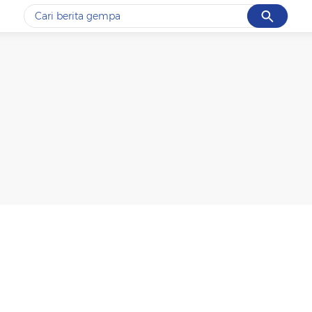
Cancel
Yang sedang ramai dicari
#1
gempa hari ini
#2
gempa
#3
prabowo
#4
iran
#5
demo
Promoted
Terakhir yang dicari
Loading...