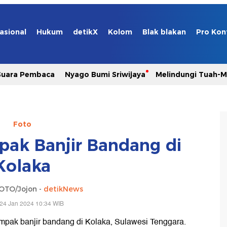
asional
Hukum
detikX
Kolom
Blak blakan
Pro Kon
Suara Pembaca
Nyago Bumi Sriwijaya
Melindungi Tuah-
Foto
ak Banjir Bandang di
Kolaka
OTO/Jojon -
detikNews
24 Jan 2024 10:34 WIB
mpak banjir bandang di Kolaka, Sulawesi Tenggara.