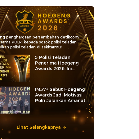
ang penghargaan persembahan detikcom
rsama POLRI kepada sosok polisi teladan.
lkan polisi teladan di sekitarmu!
5 Polisi Teladan
Penerima Hoegeng
Awards 2026, Ini
Kategori dan Kiprahnya
IM57+ Sebut Hoegeng
Awards Jadi Motivasi
Polri Jalankan Amanat
Konstitusi
Lihat Selengkapnya