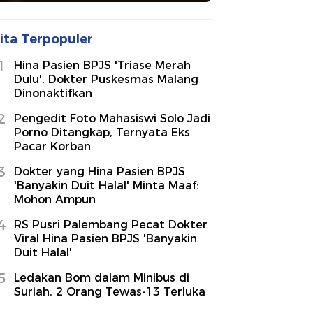
ita Terpopuler
1
Hina Pasien BPJS 'Triase Merah
Dulu', Dokter Puskesmas Malang
Dinonaktifkan
2
Pengedit Foto Mahasiswi Solo Jadi
Porno Ditangkap, Ternyata Eks
Pacar Korban
3
Dokter yang Hina Pasien BPJS
'Banyakin Duit Halal' Minta Maaf:
Mohon Ampun
4
RS Pusri Palembang Pecat Dokter
Viral Hina Pasien BPJS 'Banyakin
Duit Halal'
5
Ledakan Bom dalam Minibus di
Suriah, 2 Orang Tewas-13 Terluka