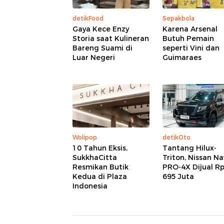
detikFood
Sepakbola
Gaya Kece Enzy
Karena Arsenal
Storia saat Kulineran
Butuh Pemain
Bareng Suami di
seperti Vini dan
Luar Negeri
Guimaraes
Wolipop
detikOto
10 Tahun Eksis,
Tantang Hilux-
SukkhaCitta
Triton, Nissan N
Resmikan Butik
PRO-4X Dijual R
Kedua di Plaza
695 Juta
Indonesia