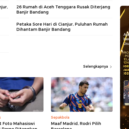
jur,
26 Rumah di Aceh Tenggara Rusak Diterjang
Banjir Bandang
Petaka Sore Hari di Cianjur, Puluhan Rumah
g
Dihantam Banjir Bandang
Aj
be
Usu
Selengkapnya
s
Sepakbola
t Foto Mahasiswi
Maaf Madrid, Rodri Pilih