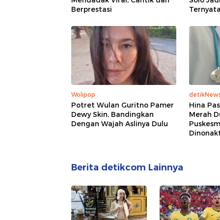
Mendadak Viral, Cantik dan
Solo Jad
Berprestasi
Ternyata
Wolipop
detikNew
Potret Wulan Guritno Pamer
Hina Pas
Dewy Skin, Bandingkan
Merah Du
Dengan Wajah Aslinya Dulu
Puskesm
Dinonakt
Berita detikcom Lainnya