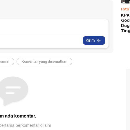
Foto
KPK 
God
Duga
Tin