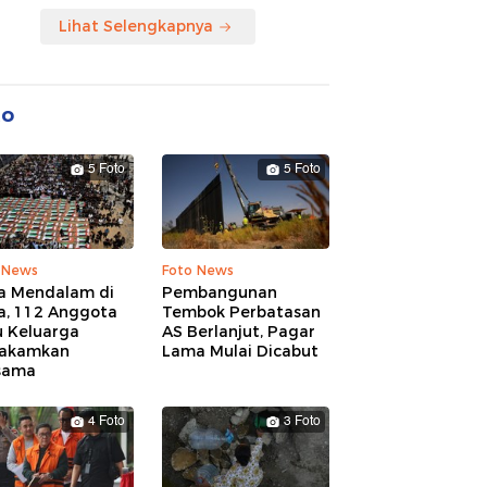
Lihat Selengkapnya
to
5 Foto
5 Foto
 News
Foto News
a Mendalam di
Pembangunan
a, 112 Anggota
Tembok Perbatasan
u Keluarga
AS Berlanjut, Pagar
akamkan
Lama Mulai Dicabut
sama
4 Foto
3 Foto