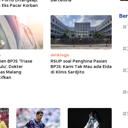
i Porno Ditangkap,
Barcelona
 Eks Pacar Korban
Ber
#
#
s
detikJogja
ien BPJS 'Triase
RSUP soal Penghina Pasien
lu', Dokter
BPJS: Kami Tak Mau ada Elda
#
as Malang
di Klinis Sardjito
ifkan
#
#