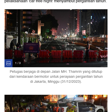
pelaksanaan 'car free night' menyambut pergantian tahun.
1 / 3
Petugas berjaga di depan Jalan MH. Thamrin yang ditutup
dari kendaraan bermotor untuk perayaan pergantian tahun
di Jakarta, Minggu (31/12/2023).