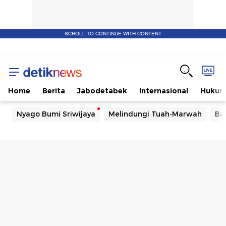
SCROLL TO CONTINUE WITH CONTENT
Home
Berita
Jabodetabek
Internasional
Huku
Nyago Bumi Sriwijaya
Melindungi Tuah-Marwah
Ba