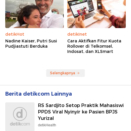
detikHot
detikInet
Nadine Kaiser, Putri Susi
Cara Aktifkan Fitur Kuota
Pudjiastuti Berduka
Rollover di Telkomsel,
Indosat, dan XLSmart
Selengkapnya
Berita detikcom Lainnya
RS Sardjito Setop Praktik Mahasiswi
PPDS Viral Nyinyir ke Pasien BPJS
Yurizal
detikHealth