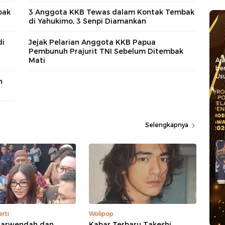
bak
3 Anggota KKB Tewas dalam Kontak Tembak
di Yahukimo, 3 Senpi Diamankan
di
Jejak Pelarian Anggota KKB Papua
Pembunuh Prajurit TNI Sebelum Ditembak
Mati
Aj
be
Usu
n
Selengkapnya
rti
Wolipop
arwendah dan
Kabar Terbaru Takeshi