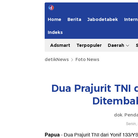
Home
Berita
Jabodetabek
Intern
Indeks
Adsmart
Terpopuler
Daerah
detikNews
Foto News
Dua Prajurit TNI
Ditembak
dok. Pend
Senin,
Papua
- Dua Prajurit TNI dari Yonif 133