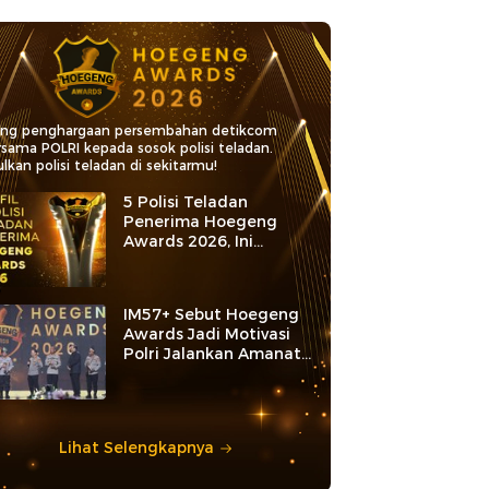
ang penghargaan persembahan detikcom
rsama POLRI kepada sosok polisi teladan.
lkan polisi teladan di sekitarmu!
5 Polisi Teladan
Penerima Hoegeng
Awards 2026, Ini
Kategori dan Kiprahnya
IM57+ Sebut Hoegeng
Awards Jadi Motivasi
Polri Jalankan Amanat
Konstitusi
Lihat Selengkapnya