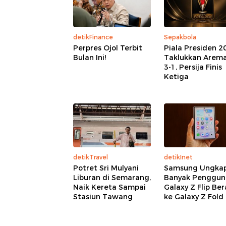
detikFinance
Sepakbola
Perpres Ojol Terbit
Piala Presiden 2
Bulan Ini!
Taklukkan Arem
3-1, Persija Finis
Ketiga
detikTravel
detikInet
Potret Sri Mulyani
Samsung Ungka
Liburan di Semarang,
Banyak Penggun
Naik Kereta Sampai
Galaxy Z Flip Ber
Stasiun Tawang
ke Galaxy Z Fold