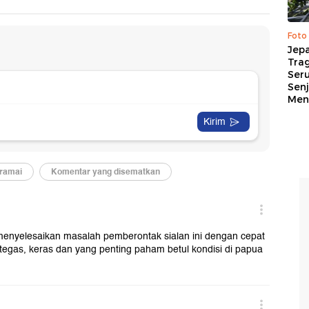
Foto
Jep
Trag
Ser
Senj
Me