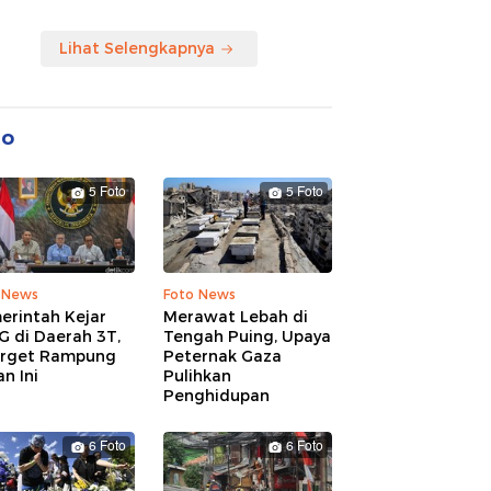
Lihat Selengkapnya
to
5 Foto
5 Foto
 News
Foto News
erintah Kejar
Merawat Lebah di
G di Daerah 3T,
Tengah Puing, Upaya
arget Rampung
Peternak Gaza
n Ini
Pulihkan
Penghidupan
6 Foto
6 Foto