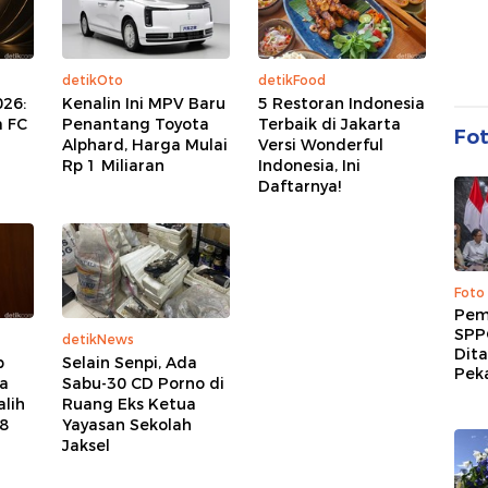
detikOto
detikFood
026:
Kenalin Ini MPV Baru
5 Restoran Indonesia
a FC
Penantang Toyota
Terbaik di Jakarta
Fo
Alphard, Harga Mulai
Versi Wonderful
Rp 1 Miliaran
Indonesia, Ini
Daftarnya!
Foto
Pem
SPP
detikNews
Dit
p
Selain Senpi, Ada
Peka
a
Sabu-30 CD Porno di
alih
Ruang Eks Ketua
 8
Yayasan Sekolah
Jaksel