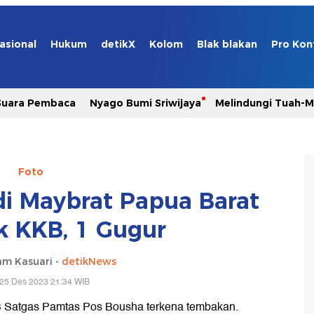
asional
Hukum
detikX
Kolom
Blak blakan
Pro Kon
Suara Pembaca
Nyago Bumi Sriwijaya
Melindungi Tuah-
Foto
 di Maybrat Papua Barat
 KKB, 1 Gugur
am Kasuari -
detikNews
 25 Des 2023 21:34 WIB
/YS Satgas Pamtas Pos Bousha terkena tembakan.