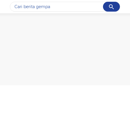
Cancel
Yang sedang ramai dicari
#1
gempa hari ini
#2
gempa
#3
prabowo
#4
iran
#5
demo
Promoted
Terakhir yang dicari
Loading...