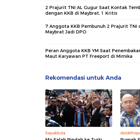
2 Prajurit TNI AL Gugur Saat Kontak Tem
dengan KKB di Maybrat, 1 Kritis
7 Anggota KKB Pembunuh 2 Prajurit TNI 
Maybrat Jadi DPO
Peran Anggota KKB YM Saat Penembaka
Maut Karyawan PT Freeport di Mimika
Rekomendasi untuk Anda
Sepakbola
detikPrope
Mo Salah Pindah ke Turki,
Rumah S