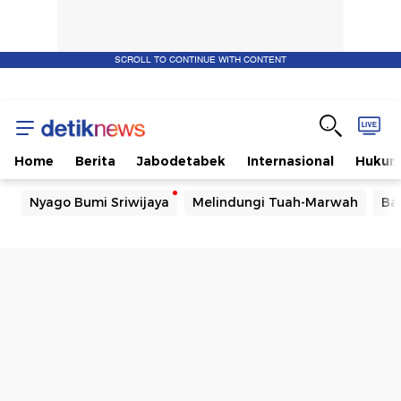
SCROLL TO CONTINUE WITH CONTENT
Home
Berita
Jabodetabek
Internasional
Huku
Nyago Bumi Sriwijaya
Melindungi Tuah-Marwah
Ba