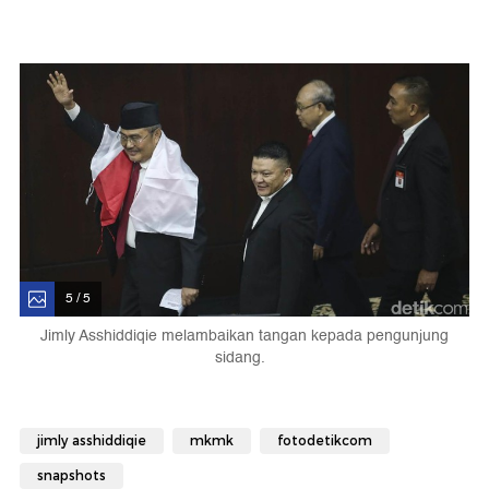
5 / 5
Jimly Asshiddiqie melambaikan tangan kepada pengunjung
sidang.
jimly asshiddiqie
mkmk
fotodetikcom
snapshots