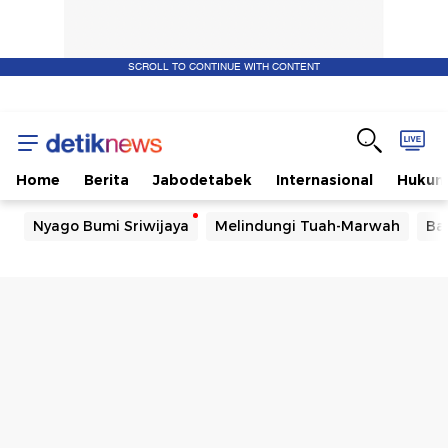
SCROLL TO CONTINUE WITH CONTENT
Home
Berita
Jabodetabek
Internasional
Huku
Nyago Bumi Sriwijaya
Melindungi Tuah-Marwah
Ba