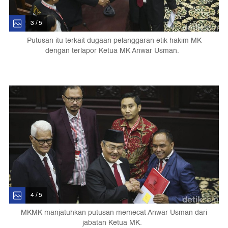
3 / 5
Putusan itu terkait dugaan pelanggaran etik hakim MK
dengan terlapor Ketua MK Anwar Usman.
4 / 5
MKMK manjatuhkan putusan memecat Anwar Usman dari
jabatan Ketua MK.