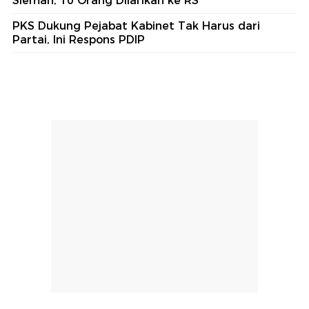
Tulang-tulang
Lihat Selengkapnya
Berita Terkini
Bamsoet Ajak Komunitas Otomotif Jaga Soliditas
dan Persatuan Bangsa
Evakuasi Dramatis 2 Pekerja Proyek Tertimpa
Beton Turap di Jaktim
Ogah Bayar, Sopir Xpander Tabrak Mobil hingga
Hantam Palang GT Kalikangkung
Tembok Roboh Timpa Peserta Jalan Sehat di
Sleman, 10 Orang Dilarikan ke RS
PKS Dukung Pejabat Kabinet Tak Harus dari
Partai, Ini Respons PDIP