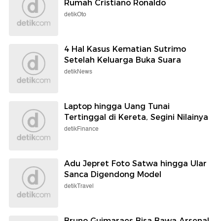
Wolipop
Wolipop
Sultan Brunei Cabut Gelar
8 Gaya Adinda Thomas di
Kerajaan Menantu karena
Maternity Shoot Terbaru,
Perilaku Tak Pantas
Seksi Pakai Dress
Menerawang
Selengkapnya
Berita detikcom Lainnya
Ada Bugatti Rp 170 M di Garasi
Rumah Cristiano Ronaldo
detikOto