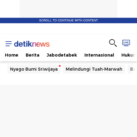
SCROLL TO CONTINUE WITH CONTENT
Home
Berita
Jabodetabek
Internasional
Huku
Nyago Bumi Sriwijaya
Melindungi Tuah-Marwah
Ba