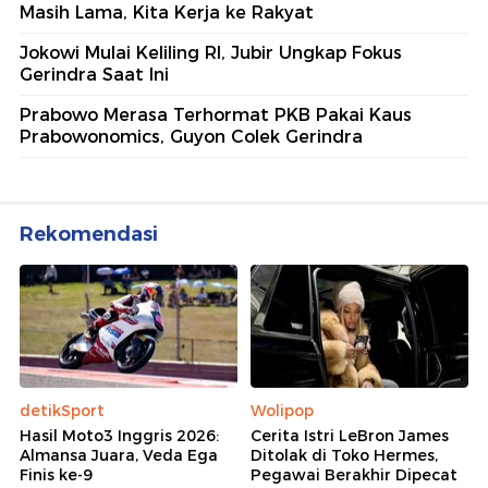
5 Polisi Teladan Penerima
Hoegeng Awards 2026, Ini
Kategori dan Kiprahnya
IM57+ Sebut Hoegeng Awards
Jadi Motivasi Polri Jalankan
Amanat Konstitusi
Lihat Selengkapnya
Berita Terkait
Video Gerindra soal Safari Politik Jokowi: Pemilu
Masih Lama, Kita Kerja ke Rakyat
Jokowi Mulai Keliling RI, Jubir Ungkap Fokus
Gerindra Saat Ini