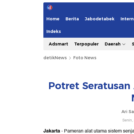
Home
Berita
Jabodetabek
Intern
Indeks
Adsmart
Terpopuler
Daerah
detikNews
Foto News
Potret Seratusan 
Ari S
Senin,
Jakarta
- Pameran alat utama sistem senjat