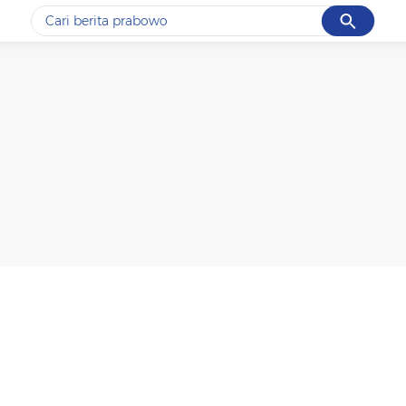
Cancel
Yang sedang ramai dicari
#1
data live draw sgp
#2
kebakaran
#3
prabowo
#4
iran
#5
gempa hari ini
Promoted
Terakhir yang dicari
Loading...