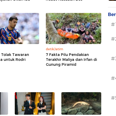
Ber
#
#
a
detikJatim
y Tolak Tawaran
7 Fakta Pilu Pendakian
#
a untuk Rodri
Terakhir Maliya dan Irfan di
Gunung Piramid
#
#