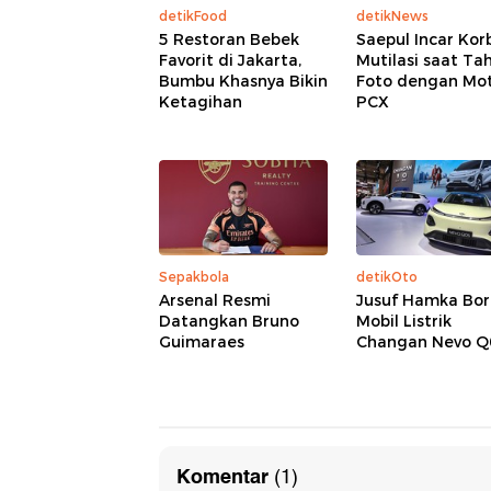
detikFood
detikNews
5 Restoran Bebek
Saepul Incar Kor
Favorit di Jakarta,
Mutilasi saat Ta
Bumbu Khasnya Bikin
Foto dengan Mo
Ketagihan
PCX
Sepakbola
detikOto
Arsenal Resmi
Jusuf Hamka Bo
Datangkan Bruno
Mobil Listrik
Guimaraes
Changan Nevo Q