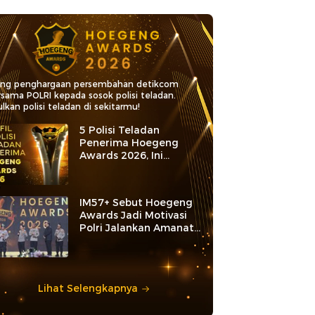
ang penghargaan persembahan detikcom
rsama POLRI kepada sosok polisi teladan.
lkan polisi teladan di sekitarmu!
5 Polisi Teladan
Penerima Hoegeng
Awards 2026, Ini
Kategori dan Kiprahnya
IM57+ Sebut Hoegeng
Awards Jadi Motivasi
Polri Jalankan Amanat
Konstitusi
Lihat Selengkapnya