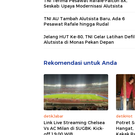
TNI Terima Pesawat Rafale-Falcon 8X,
Seskab: Upaya Modernisasi Alutsista
TNI AU Tambah Alutsista Baru, Ada 6
Pesawat Rafale hingga Rudal
Jelang HUT Ke-80, TNI Gelar Latihan Defi
Alutsista di Monas Pekan Depan
Rekomendasi untuk Anda
detikJabar
detikHot
Link Live Streaming Chelsea
Potret 
Vs AC Milan di SUGBK: Kick-
Hangat,
off 19.00 WIB
Kakak Ra