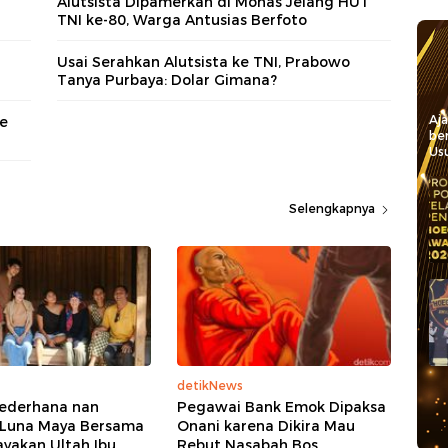
Alutsista Dipamerkan di Monas Jelang HUT
TNI ke-80, Warga Antusias Berfoto
Usai Serahkan Alutsista ke TNI, Prabowo
Tanya Purbaya: Dolar Gimana?
Aj
le
be
Usu
Selengkapnya
detikNews
Sederhana nan
Pegawai Bank Emok Dipaksa
 Luna Maya Bersama
Onani karena Dikira Mau
yakan Ultah Ibu
Rebut Nasabah Bos