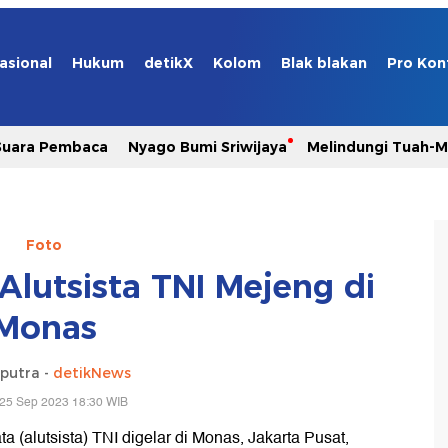
asional
Hukum
detikX
Kolom
Blak blakan
Pro Kon
Suara Pembaca
Nyago Bumi Sriwijaya
Melindungi Tuah-
Foto
Alutsista TNI Mejeng di
Monas
aputra -
detikNews
 25 Sep 2023 18:30 WIB
a (alutsista) TNI digelar di Monas, Jakarta Pusat,