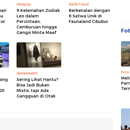
Wolipop
detikTravel
ban
9 Kelemahan Zodiak
Berkenalan dengan
hu
Leo dalam
6 Satwa Unik di
tor
Percintaan,
Faunaland Cibubur
Cemburuan hingga
Fo
Gengsi Minta Maaf
Foto
detikHealth
Mel
rong
Sering Lihat Hantu?
Per
Bisa Jadi Bukan
Ter
05
Mistis, tapi Ada
Gangguan di Otak