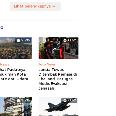
Lihat Selengkapnya
to
5 Foto
4 Foto
 News
Foto News
ihat Padatnya
Lansia Tewas
mukiman Kota
Ditembak Remaja di
nate dari Udara
Thailand, Petugas
Medis Evakuasi
Jenazah
3 Foto
7 Foto