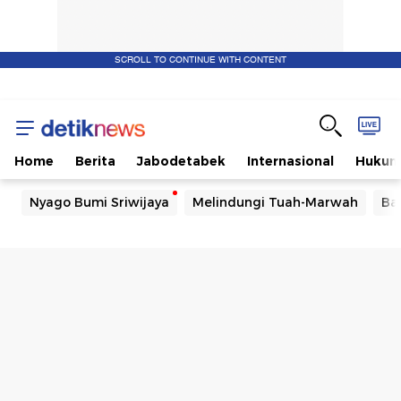
SCROLL TO CONTINUE WITH CONTENT
Home
Berita
Jabodetabek
Internasional
Huku
Nyago Bumi Sriwijaya
Melindungi Tuah-Marwah
Ba