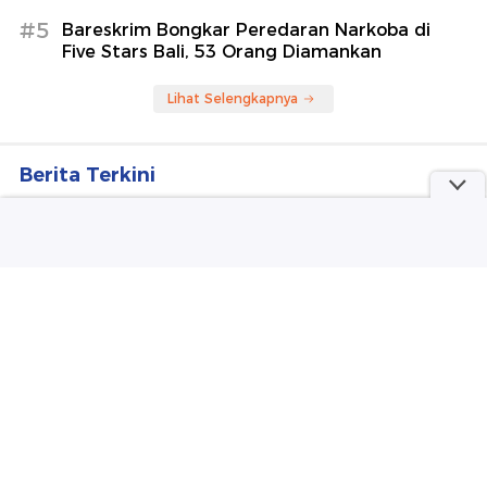
#5
Bareskrim Bongkar Peredaran Narkoba di
Five Stars Bali, 53 Orang Diamankan
Lihat Selengkapnya
Berita Terkini
Perawat RSUD Cicalengka Cibir Pasien BPJS 'Tidur
di Kamar Mandi' Dinonaktifkan
Kata Petinggi Parpol soal Isu Reshuffle, Kabarnya
Usai 17 Agustus
Polisi Cek Izin Ratusan Senjata yang Ditemukan di
Sekolah Jaksel
Alun-alun Suryakencana Terbakar, Pendakian
Gunung Gede Ditutup 4 Hari
Jelang Porprov, Waka DPRD Surabaya Dorong
Konsep Sportainment