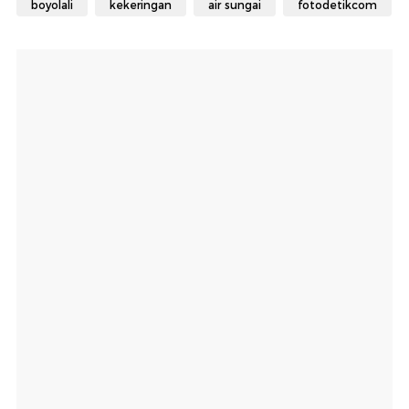
boyolali
kekeringan
air sungai
fotodetikcom