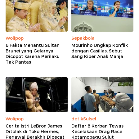
Wolipop
Sepakbola
6 Fakta Menantu Sultan
Mourinho Ungkap Konflik
Brunei yang Gelarnya
dengan Casillas, Sebut
Dicopot karena Perilaku
Sang Kiper Anak Manja
Tak Pantas
Wolipop
detikSulsel
Cerita Istri LeBron James
Daftar 8 Korban Tewas
Ditolak di Toko Hermes,
Kecelakaan Drag Race
Pegawai Berakhir Dipecat
Kotamobagu Sulut