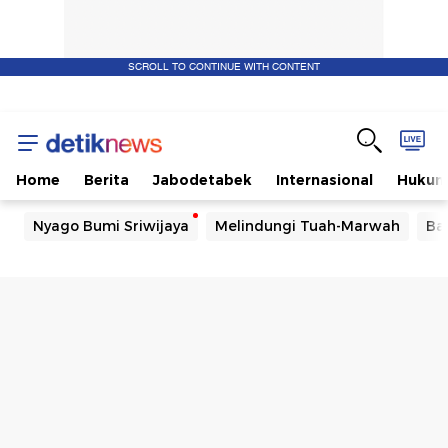
SCROLL TO CONTINUE WITH CONTENT
Home
Berita
Jabodetabek
Internasional
Huku
Nyago Bumi Sriwijaya
Melindungi Tuah-Marwah
Ba