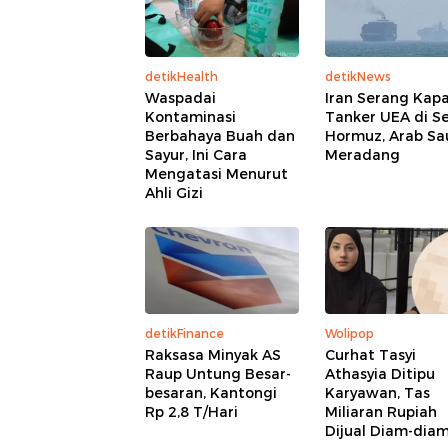
detikHealth
detikNews
Waspadai
Iran Serang Kapa
Kontaminasi
Tanker UEA di Se
Berbahaya Buah dan
Hormuz, Arab Sa
Sayur, Ini Cara
Meradang
Mengatasi Menurut
Ahli Gizi
detikFinance
Wolipop
Raksasa Minyak AS
Curhat Tasyi
Raup Untung Besar-
Athasyia Ditipu
besaran, Kantongi
Karyawan, Tas
Rp 2,8 T/Hari
Miliaran Rupiah
Dijual Diam-dia