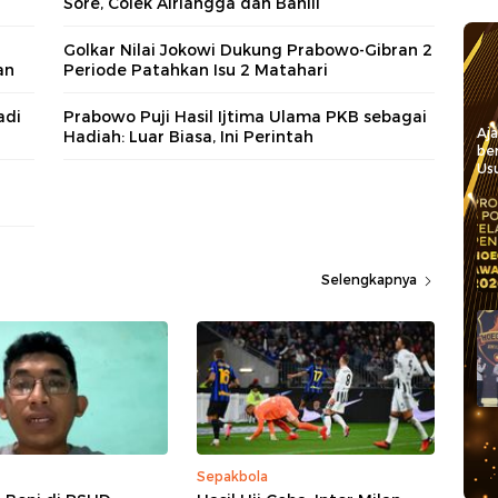
Sore, Colek Airlangga dan Bahlil
Golkar Nilai Jokowi Dukung Prabowo-Gibran 2
an
Periode Patahkan Isu 2 Matahari
adi
Prabowo Puji Hasil Ijtima Ulama PKB sebagai
Aj
Hadiah: Luar Biasa, Ini Perintah
be
Usu
Selengkapnya
Sepakbola