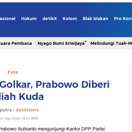
asional
Hukum
detikX
Kolom
Blak blakan
Pro Kon
Suara Pembaca
Nyago Bumi Sriwijaya
Melindungi Tuah-
Foto
Golkar, Prabowo Diberi
iah Kuda
aputra -
detikNews
 31 Agu 2023 18:07 WIB
 Prabowo Subianto mengunjungi Kantor DPP Partai