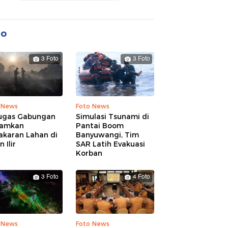
to
3 Foto
3 Foto
 News
Foto News
ugas Gabungan
Simulasi Tsunami di
amkan
Pantai Boom
akaran Lahan di
Banyuwangi, Tim
 Ilir
SAR Latih Evakuasi
Korban
3 Foto
4 Foto
 News
Foto News