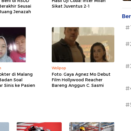
r Beni di RSUD
Hasil Uji Coba: Inter Milan
erakhir Seusai
Sikat Juventus 2-1
Ruang Jenazah
Ber
#
#
#
m
Wolipop
okter di Malang
Foto: Gaya Agnez Mo Debut
Badan Soal
Film Hollywood Reacher
 Sinis ke Pasien
Bareng Anggun C. Sasmi
#
#