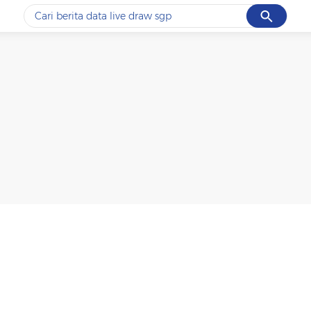
Cancel
Yang sedang ramai dicari
#1
data live draw sgp
#2
kebakaran
#3
prabowo
#4
iran
#5
gempa hari ini
Promoted
Terakhir yang dicari
Loading...