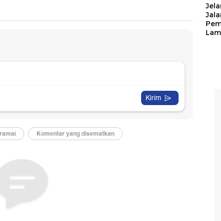
Jela
Jal
Pem
Lam