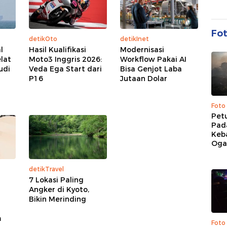
Fo
detikOto
detikInet
l
Hasil Kualifikasi
Modernisasi
lat
Moto3 Inggris 2026:
Workflow Pakai AI
udi
Veda Ega Start dari
Bisa Genjot Laba
P16
Jutaan Dolar
Foto
Pet
Pad
Keb
Ogan
detikTravel
7 Lokasi Paling
Angker di Kyoto,
Bikin Merinding
m
Foto