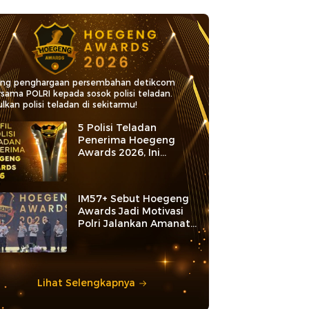
ang penghargaan persembahan detikcom
rsama POLRI kepada sosok polisi teladan.
lkan polisi teladan di sekitarmu!
5 Polisi Teladan
Penerima Hoegeng
Awards 2026, Ini
Kategori dan Kiprahnya
IM57+ Sebut Hoegeng
Awards Jadi Motivasi
Polri Jalankan Amanat
Konstitusi
Lihat Selengkapnya