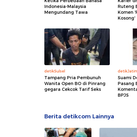
Ketika Perbedaan Bahasa
Karier d
Indonesia-Malaysia
Ruteng B
Mengundang Tawa
Komen '
Kosong'
detikSulsel
detikJati
Tampang Pria Pembunuh
Suami D
Wanita Open BO di Pinrang
Pasang 
gegara Cekcok Tarif Seks
Komentar
BPJS
Berita detikcom Lainnya