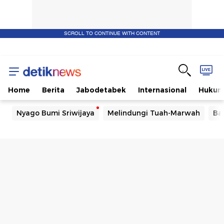
SCROLL TO CONTINUE WITH CONTENT
Home
Berita
Jabodetabek
Internasional
Huku
Nyago Bumi Sriwijaya
Melindungi Tuah-Marwah
Ba