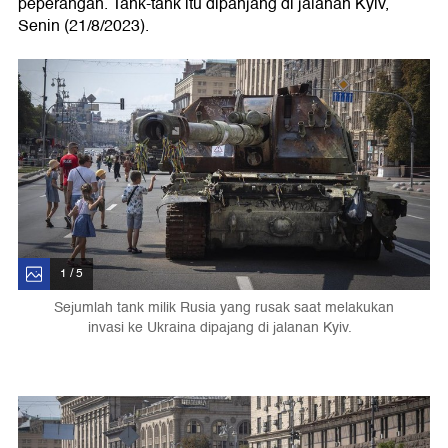
peperangan. Tank-tank itu dipanjang di jalanan Kyiv,
Senin (21/8/2023).
1 / 5
Sejumlah tank milik Rusia yang rusak saat melakukan
invasi ke Ukraina dipajang di jalanan Kyiv.