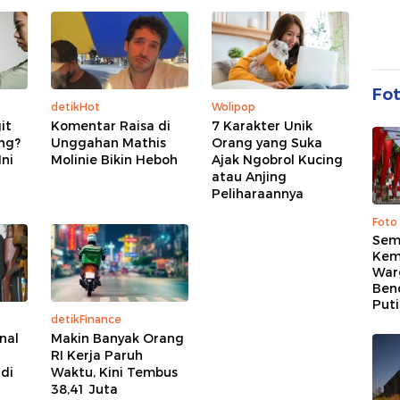
Fo
detikHot
Wolipop
it
Komentar Raisa di
7 Karakter Unik
ing?
Unggahan Mathis
Orang yang Suka
Ini
Molinie Bikin Heboh
Ajak Ngobrol Kucing
atau Anjing
Peliharaannya
Foto
Sem
Kem
War
Ben
Put
detikFinance
nal
Makin Banyak Orang
RI Kerja Paruh
di
Waktu, Kini Tembus
38,41 Juta