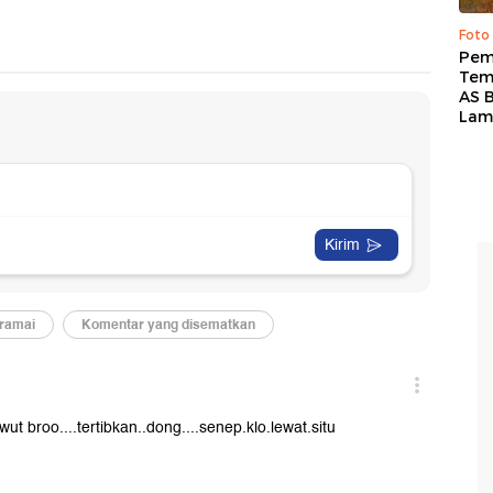
Foto
Pem
Tem
AS B
Lam