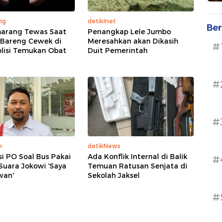
ng
detikInet
Ber
marang Tewas Saat
Penangkap Lele Jumbo
Bareng Cewek di
Meresahkan akan Dikasih
#
olisi Temukan Obat
Duit Pemerintah
#
#
m
detikNews
asi PO Soal Bus Pakai
Ada Konflik Internal di Balik
#
Suara Jokowi 'Saya
Temuan Ratusan Senjata di
wan'
Sekolah Jaksel
#