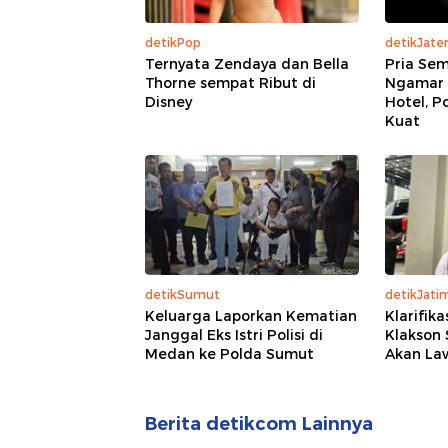
detikPop
detikJate
Ternyata Zendaya dan Bella
Pria Se
Thorne sempat Ribut di
Ngamar 
Disney
Hotel, P
Kuat
detikSumut
detikJati
Keluarga Laporkan Kematian
Klarifik
Janggal Eks Istri Polisi di
Klakson 
Medan ke Polda Sumut
Akan La
Berita detikcom Lainnya