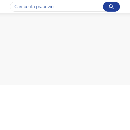
Cancel
Yang sedang ramai dicari
#1
data live draw sgp
#2
piala presiden 2026
#3
prabowo
#4
iran
#5
gempa hari ini
Promoted
Terakhir yang dicari
Loading...