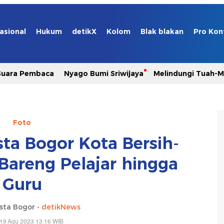
asional
Hukum
detikX
Kolom
Blak blakan
Pro Kon
Suara Pembaca
Nyago Bumi Sriwijaya
Melindungi Tuah-
Foto
a Bogor Kota Bersih-
 Bareng Pelajar hingga
Guru
esta Bogor -
detikNews
 19 Agu 2023 13:16 WIB