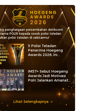
ang penghargaan persembahan detikcom
rsama POLRI kepada sosok polisi teladan.
lkan polisi teladan di sekitarmu!
5 Polisi Teladan
Penerima Hoegeng
Awards 2026, Ini
Kategori dan Kiprahnya
IM57+ Sebut Hoegeng
Awards Jadi Motivasi
Polri Jalankan Amanat
Konstitusi
Lihat Selengkapnya