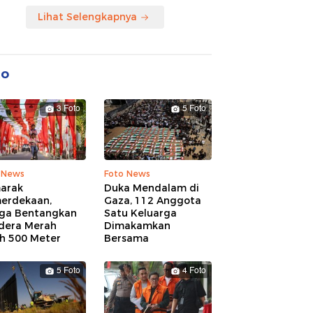
Lihat Selengkapnya
to
3 Foto
5 Foto
 News
Foto News
arak
Duka Mendalam di
erdekaan,
Gaza, 112 Anggota
ga Bentangkan
Satu Keluarga
dera Merah
Dimakamkan
ih 500 Meter
Bersama
5 Foto
4 Foto