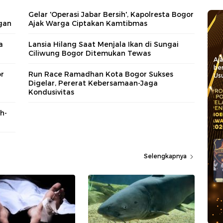
Gelar 'Operasi Jabar Bersih', Kapolresta Bogor
gan
Ajak Warga Ciptakan Kamtibmas
a
Lansia Hilang Saat Menjala Ikan di Sungai
Ciliwung Bogor Ditemukan Tewas
Aj
be
or
Run Race Ramadhan Kota Bogor Sukses
Usu
Digelar, Pererat Kebersamaan-Jaga
Kondusivitas
h-
Selengkapnya