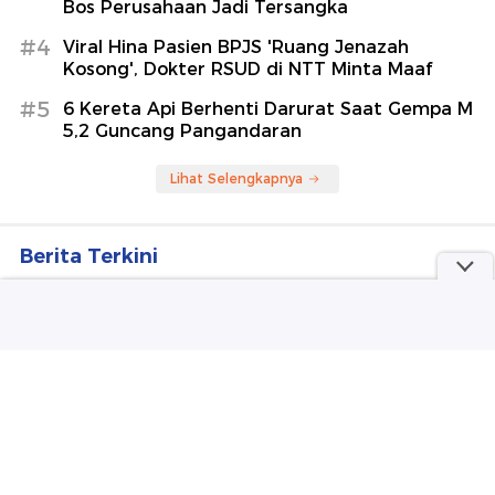
Bos Perusahaan Jadi Tersangka
#4
Viral Hina Pasien BPJS 'Ruang Jenazah
Kosong', Dokter RSUD di NTT Minta Maaf
#5
6 Kereta Api Berhenti Darurat Saat Gempa M
5,2 Guncang Pangandaran
Lihat Selengkapnya
Berita Terkini
KPK Panggil Rudy Tanoesoedibjo Tersangka Kasus
Korupsi Bansos Tahun 2020
Saepul dan Korban Mutilasi Kenalan di Aplikasi
Penyuka Sesama Jenis
Detik-detik Pabrik Miras Ilegal di Bogor Digerebek,
Pelaku Tak Berkutik
Polda Metro Hormati Putusan PN Jaksel Tak