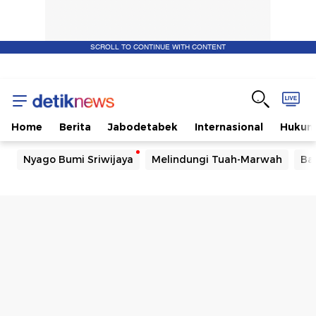
SCROLL TO CONTINUE WITH CONTENT
Home
Berita
Jabodetabek
Internasional
Huku
Nyago Bumi Sriwijaya
Melindungi Tuah-Marwah
Ba