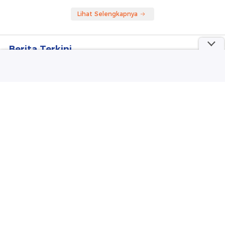
Lihat Selengkapnya
Berita Terkini
Anggota DPR Sentil Nakes yang Hina Pasien BPJS:
Tak Boleh Diskriminasi
Anggota BPK Tegaskan Peran Imigrasi Seleksi
WNA Masuk RI, Tak Cuma soal PNBP
Suami di Jambi Tewas Dihajar Warga Usai Bunuh
Istrinya Sendiri
Pramono Apresiasi Petugas TransJ Bantu
Disabilitas Nyeberang di Jakpus
Hakim Tak Terima Praperadilan Ketiga Roy Suryo