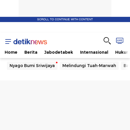
SCROLL TO CONTINUE WITH CONTENT
Home
Berita
Jabodetabek
Internasional
Huku
Nyago Bumi Sriwijaya
Melindungi Tuah-Marwah
Ba