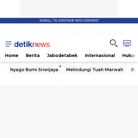
SCROLL TO CONTINUE WITH CONTENT
Home
Berita
Jabodetabek
Internasional
Huku
Nyago Bumi Sriwijaya
Melindungi Tuah-Marwah
Ba