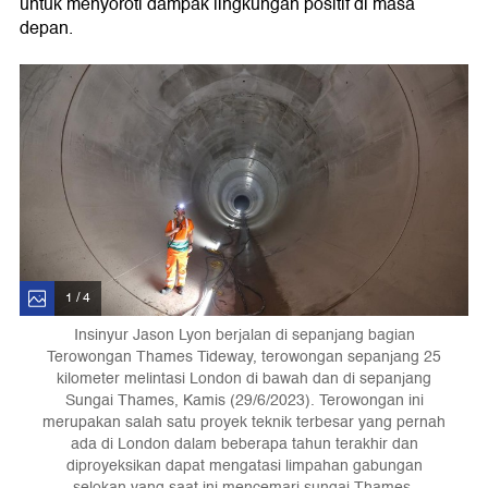
untuk menyoroti dampak lingkungan positif di masa
depan.
1 / 4
Insinyur Jason Lyon berjalan di sepanjang bagian
Terowongan Thames Tideway, terowongan sepanjang 25
kilometer melintasi London di bawah dan di sepanjang
Sungai Thames, Kamis (29/6/2023). Terowongan ini
merupakan salah satu proyek teknik terbesar yang pernah
ada di London dalam beberapa tahun terakhir dan
diproyeksikan dapat mengatasi limpahan gabungan
selokan yang saat ini mencemari sungai Thames.