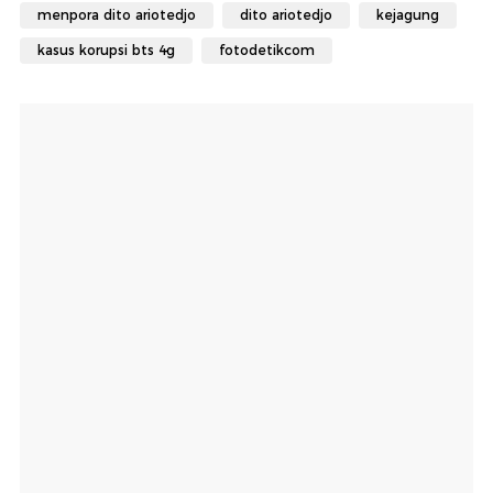
menpora dito ariotedjo
dito ariotedjo
kejagung
kasus korupsi bts 4g
fotodetikcom