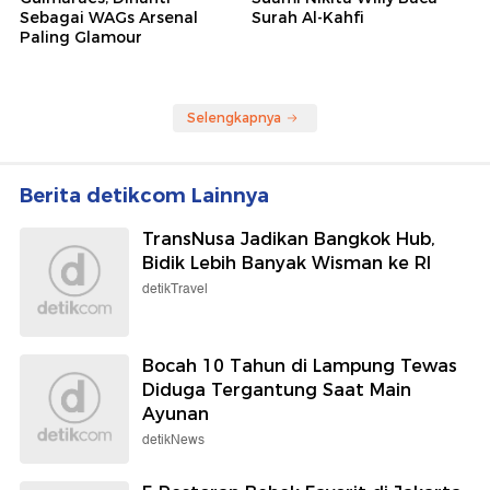
detikNews
detikJatim
Asosiasi Sepak Bola Korsel
Akhir Hidup Kru Sound
Digeledah Polisi Terkait
Horeg di Jember Tewas
Pelatih Piala Dunia
Terbentur Gapura
Wolipop
detikHikmah
Gaya Mewah Istri Bruno
Jadi Imam Salat Jumat,
Guimaraes, Dinanti
Suami Nikita Willy Baca
Sebagai WAGs Arsenal
Surah Al-Kahfi
Paling Glamour