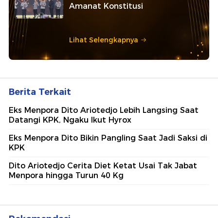
Ajang penghargaan persembahan detikcom bersama POLRI
kepada sosok polisi teladan. Usulkan polisi teladan di
sekitarmu!
5 Polisi Teladan Penerima
Hoegeng Awards 2026, Ini
Kategori dan Kiprahnya
IM57+ Sebut Hoegeng Awards
Jadi Motivasi Polri Jalankan
Amanat Konstitusi
Lihat Selengkapnya