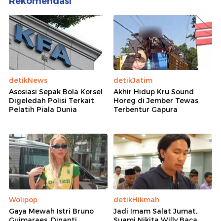
Berita Terkait
Eks Menpora Dito Ariotedjo Lebih Langsing Saat
Datangi KPK, Ngaku Ikut Hyrox
Eks Menpora Dito Bikin Pangling Saat Jadi Saksi di
KPK
Dito Ariotedjo Cerita Diet Ketat Usai Tak Jabat
Menpora hingga Turun 40 Kg
Rekomendasi