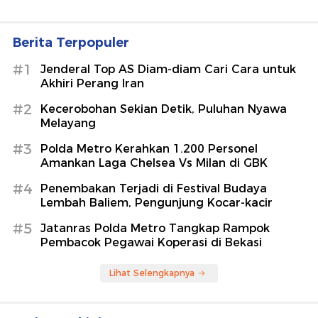
Ramalan Zodiak 8 Agustus: Aries
Harus Tegas, Gemini Dengarkan
Saran
Wolipop
Kondisi Terkini Ibunda Aldi Taher
yang Berjuang Sembuh dari Stroke
detikHot
6 Fitur Chery Q yang Tak Dimiliki EV
Lain di Bawah Rp 300 Juta
detikOto
Berita Terpopuler