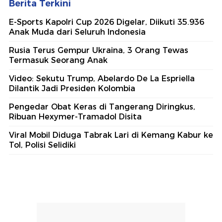
#1
Jenderal Top AS Diam-diam Cari Cara untuk
Akhiri Perang Iran
#2
Kecerobohan Sekian Detik, Puluhan Nyawa
Melayang
#3
Polda Metro Kerahkan 1.200 Personel
Amankan Laga Chelsea Vs Milan di GBK
#4
Penembakan Terjadi di Festival Budaya
Lembah Baliem, Pengunjung Kocar-kacir
#5
Jatanras Polda Metro Tangkap Rampok
Pembacok Pegawai Koperasi di Bekasi
Lihat Selengkapnya
Berita Terkini
E-Sports Kapolri Cup 2026 Digelar, Diikuti 35.936
Anak Muda dari Seluruh Indonesia