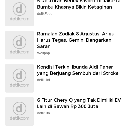
Selengkapnya
Berita detikcom Lainnya
TransNusa Jadikan Bangkok Hub,
Bidik Lebih Banyak Wisman ke RI
detikTravel
Bocah 10 Tahun di Lampung Tewas
Diduga Tergantung Saat Main
Ayunan
detikNews
5 Restoran Bebek Favorit di Jakarta,
Bumbu Khasnya Bikin Ketagihan
detikFood