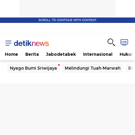
SCROLL TO CONTINUE WITH CONTENT
Home
Berita
Jabodetabek
Internasional
Huku
Nyago Bumi Sriwijaya
Melindungi Tuah-Marwah
Ba