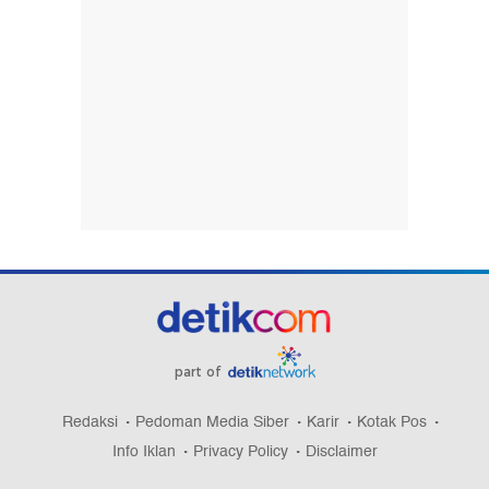
Rusia Terus Gempur Ukraina, 3 Orang Tewas
Termasuk Seorang Anak
Video: Sekutu Trump, Abelardo De La Espriella
Dilantik Jadi Presiden Kolombia
Pengedar Obat Keras di Tangerang Diringkus,
Ribuan Hexymer-Tramadol Disita
Viral Mobil Diduga Tabrak Lari di Kemang Kabur ke
Tol, Polisi Selidiki