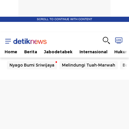
SCROLL TO CONTINUE WITH CONTENT
Home
Berita
Jabodetabek
Internasional
Huku
Nyago Bumi Sriwijaya
Melindungi Tuah-Marwah
Ba