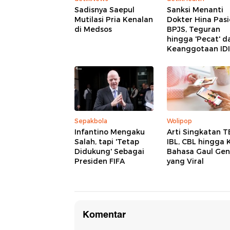
Sadisnya Saepul
Sanksi Menanti
Mutilasi Pria Kenalan
Dokter Hina Pas
di Medsos
BPJS, Teguran
hingga 'Pecat' da
Keanggotaan IDI
Sepakbola
Wolipop
Infantino Mengaku
Arti Singkatan T
Salah, tapi 'Tetap
IBL, CBL hingga 
Didukung' Sebagai
Bahasa Gaul Gen
Presiden FIFA
yang Viral