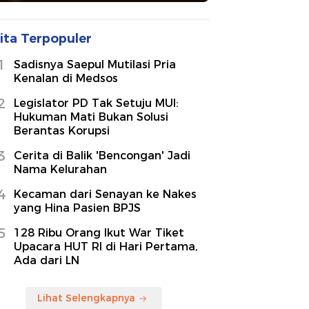
ita Terpopuler
1
Sadisnya Saepul Mutilasi Pria
Kenalan di Medsos
2
Legislator PD Tak Setuju MUI:
Hukuman Mati Bukan Solusi
Berantas Korupsi
3
Cerita di Balik 'Bencongan' Jadi
Nama Kelurahan
4
Kecaman dari Senayan ke Nakes
yang Hina Pasien BPJS
5
128 Ribu Orang Ikut War Tiket
Upacara HUT RI di Hari Pertama,
Ada dari LN
Lihat Selengkapnya