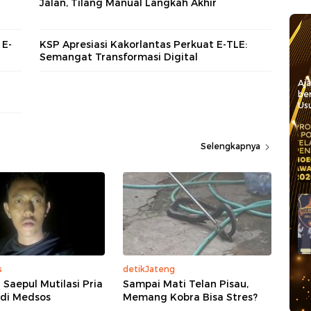
Jalan, Tilang Manual Langkah Akhir
 E-
KSP Apresiasi Kakorlantas Perkuat E-TLE:
Semangat Transformasi Digital
Aj
be
Usu
Selengkapnya
s
detikJateng
 Saepul Mutilasi Pria
Sampai Mati Telan Pisau,
 di Medsos
Memang Kobra Bisa Stres?