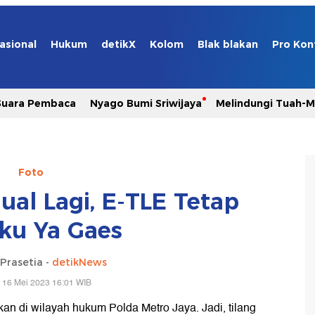
asional
Hukum
detikX
Kolom
Blak blakan
Pro Kon
Suara Pembaca
Nyago Bumi Sriwijaya
Melindungi Tuah-
Foto
ual Lagi, E-TLE Tetap
aku Ya Gaes
Prasetia -
detikNews
 16 Mei 2023 16:01 WIB
kan di wilayah hukum Polda Metro Jaya. Jadi, tilang