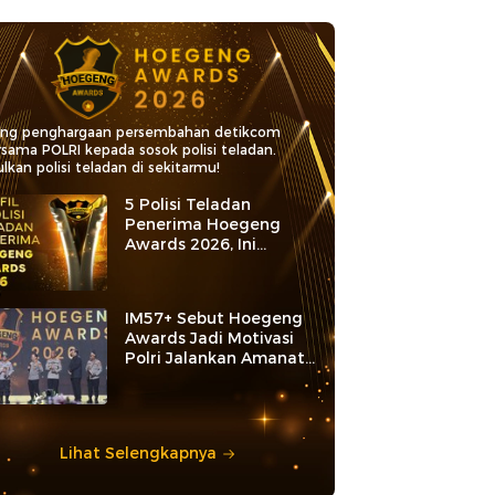
ang penghargaan persembahan detikcom
rsama POLRI kepada sosok polisi teladan.
lkan polisi teladan di sekitarmu!
5 Polisi Teladan
Penerima Hoegeng
Awards 2026, Ini
Kategori dan Kiprahnya
IM57+ Sebut Hoegeng
Awards Jadi Motivasi
Polri Jalankan Amanat
Konstitusi
Lihat Selengkapnya