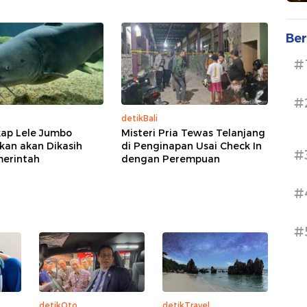
Ber
#
#
detikBali
ap Lele Jumbo
Misteri Pria Tewas Telanjang
kan akan Dikasih
di Penginapan Usai Check In
#
merintah
dengan Perempuan
#
#
detikOto
detikTravel