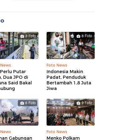
to
3 Foto
8 Foto
 News
Foto News
Perlu Putar
Indonesia Makin
, Dua JPO di
Padat, Penduduk
una Said Bakal
Bertambah 1,8 Juta
hubung
Jiwa
6 Foto
9 Foto
 News
Foto News
ihan Gabungan
Menko Polkam