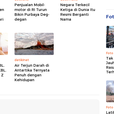
Penjualan Mobil-
Negara Terkecil
ien
motor di RI Turun
Ketiga di Dunia Itu
Bikin Purbaya Deg-
Resmi Berganti
Fo
ri
degan
Nama
Foto
Tak 
detikInet
Jauh
BL,
Air Terjun Darah di
Ras
KBL,
Antartika Ternyata
Ter
 Z
Penuh dengan
Kehidupan
Foto
Lat