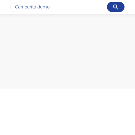
Cancel
Yang sedang ramai dicari
#1
gempa hari ini
#2
demo
#3
gempa
#4
iran
#5
prabowo
Promoted
Terakhir yang dicari
Loading...