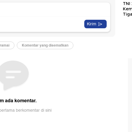
TNI
Kem
Tig