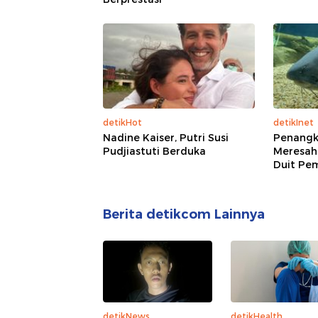
detikHot
detikInet
Nadine Kaiser, Putri Susi
Penangk
Pudjiastuti Berduka
Meresah
Duit Pe
Berita detikcom Lainnya
detikNews
detikHealth